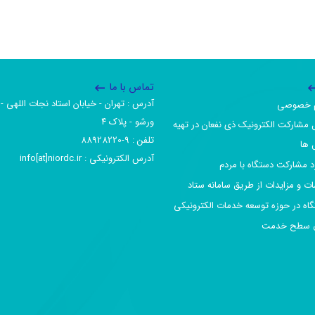
تماس با ما
آدرس :‌ تهران - خیابان استاد نجات اللهی - 
یم خصوصی
ورشو - پلاک ۴
 مشارکت الکترونیک ذی نفعان در تهیه
تلفن :‌ 9-88928220
 ها
آدرس الکترونیکی :‌ info[at]niordc.ir
رد مشارکت دستگاه با مردم
ات و مزایدات از طریق سامانه ستاد
گاه در حوزه توسعه خدمات الکترونیکی
افق سطح خدمت