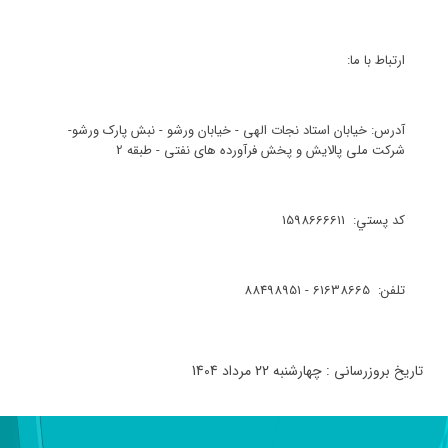
ارتباط با ما:
آدرس: خيابان استاد نجات الهی - خیابان ورشو - نبش پارک ورشو-
شرکت ملی پالایش و پخش فرآورده های نفتی - طبقه 2
كد پستي: 1598666611
تلفن: 61638665 - 88498951
تاریخ بروزرسانی : چهارشنبه 22 مرداد 1404