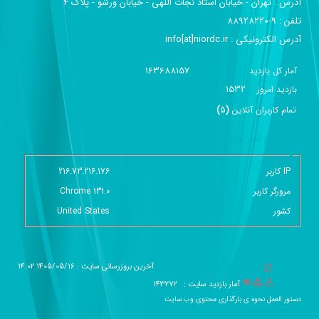
آدرس :‌ تهران - خیابان استاد نجات اللهی - خیابان ورشو - پلاک ۴
تلفن :‌ 9-88928220
آدرس الکترونیکی :‌ info[at]niordc.ir
163688157
آمار کل بازدید
1532
بازديد امروز
تمام کاربران آنلاين
(
5
)
گزارش آمار سایت - خلاصه
IP کاربر
216.73.216.176
مرورگر کاربر
Chrome 131.0
کشور
United States
آخرین بروزرسانی سایت : 1405/05/16 14:02
آمار بازدید سایت :
143272
دستور العمل نحوه ی بارگذاری محتوی وب سایت