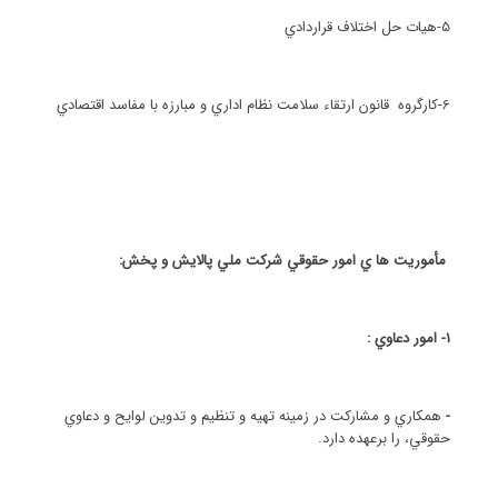
5-هيات حل اختلاف قراردادي
6-كارگروه قانون ارتقاء سلامت نظام اداري و مبارزه با مفاسد اقتصادي
مأموريت ها ي امور حقوقي شركت ملي پالايش و پخش:
1- امور دعاوي :
-
همكاري و مشاركت در زمينه تهيه و تنظيم و تدوين لوايح و دعاوي
حقوقي، را برعهده دارد.