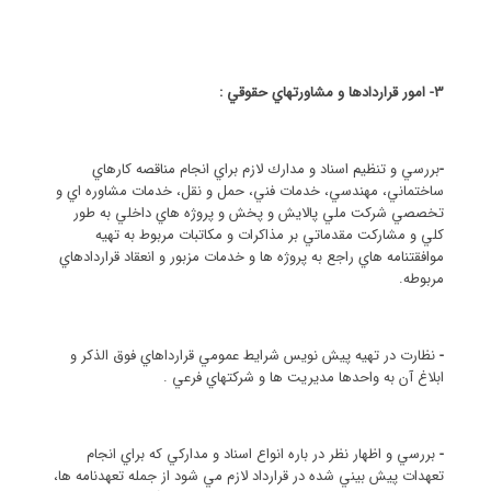
3- امور قراردادها و مشاورتهاي حقوقي :
-
بررسي و تنظيم اسناد و مدارك لازم براي انجام مناقصه كارهاي
ساختماني، مهندسي، خدمات فني، حمل و نقل، خدمات مشاوره اي و
تخصصي شركت ملي پالايش و پخش و پروژه هاي داخلي به طور
كلي و مشاركت مقدماتي بر مذاكرات و مكاتبات مربوط به تهيه
موافقتنامه هاي راجع به پروژه ها و خدمات مزبور و انعقاد قراردادهاي
مربوطه.
-
نظارت در تهيه پيش نويس شرايط عمومي قرارداهاي فوق الذكر و
ابلاغ آن به واحدها مديريت ها و شركتهاي فرعي .
-
بررسي و اظهار نظر در باره انواع اسناد و مداركي كه براي انجام
تعهدات پيش بيني شده در قرارداد لازم مي شود از جمله تعهدنامه ها،