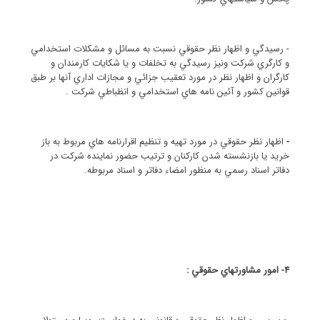
- رسيدگي و اظهار نظر حقوقي نسبت به مسائل و مشكلات استخدامي
و كارگري شركت ونيز رسيدگي به تخلفات و يا شكايات كارمندان و
كارگران و اظهار نظر در مورد تعقيب جزائي و مجازات اداري آنها بر طبق
قوانين كشور و آئين نامه هاي استخدامي و انظباطي شركت .
-
اظهار نظر حقوقي در مورد تهيه و تنظيم اقرارنامه هاي مربوط به باز
خريد يا بازنشسته شدن كاركنان و ترتيب حضور نماينده شركت در
دفاتر اسناد رسمي به منظور امضاء دفاتر و اسناد مربوطه.
4- امور مشاورتهاي حقوقي :