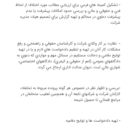
-
تشكيل كميته هاي فرعي براي ارزيابي مطالب مورد اختلاف از لحاظ
فني و حقوقي و مالي و بررسي حدود امكانات پيشرفت يا عدم
پيشرفت دعاوي در محاكم و تهيه گزارش براي تصميم هيات مديره
شركت .
-
نظارت بر كار وكلاي شركت و كارشناسان حقوقي و راهنمايي و رفع
مشكلات كار آنان در تهيه و تنظيم دادخواست هاي لازم و يا در تهيه
لوايح دفاعي و دخالت مستقيم در مسائل مهم و مواردي كه دعوي به
دادگاههاي عمومي (اعم از حقوقي و كيفري)، دادگاههاي اختصاصي،
شواري عالي ثبت، ديوان عدالت اداري ارجاع مي گردد.
-
بررسي و اظهار نظر در خصوص هر گونه پرونده مربوط به تخلفات
كاركنان شركت و شركتهاي تابعه آن و همچنين تعقيب متخلفان در
مراجع قضائي تا حصول نتيجه .
-
تهيه دادخواست ها و لوايح دفاعيه .