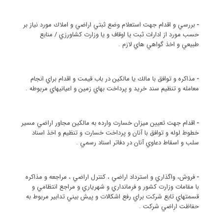
-
بررسي و اقدام جهت استعلام وضع ثبتي اراضي و املاك مورد نياز بر
حسب مورد از ادارات ثبت يا اوقاف و يا وزارت كشاورزي / منابع
طبيعي و اخذ گواهي هاي لازم .
-
مذاكره و توافق با مالك يا مالكين در باب قيمت و اقدام براي انجام
معامله و تنظيم سند خريد و پرداخت بهاي زمين و اعيانيهاي مربوطه .
-
اقدام جهت تعيين ميزان خسارت وارده به مالكين مجاور اراضي مسير
خطوط لوله و توافق با آنان و پرداخت خسارت و تنظيم و اخذ اسناد
سلب و اسقاط دعاوي آنان در دفاتر اسناد رسمي .
-
فروش، واگذاري و استرداد اراضي ، كنترل اراضي ، مراجعه و مذاكره
با مقامات وزارت كشور و فرمانداري و شهرياري و مراجع انتظامي و
قسمتهاي تابع شركت براي رفع اشكالات و پيش بيني تدابير مربوط به
حفاظت اراضي شركت .