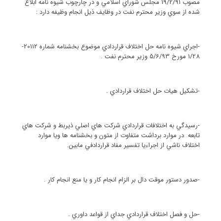
مصوب 19/2/91 مجلس شوراي اسلامي و در چارچوب شيوه نامه ابلاغ
شده از سوي وزير محترم نفت در وظايف ذيل انجام وظيفه دارد :
-اجراي شيوه نامه حل اختلاف قراردادي موضوع بخشنامه شماره 20112-
1/28 مورخ 5/6/93 وزير محترم نفت .
-تشكيل هيات حل اختلاف قراردادي .
-رسيدگي به اختلافات قراردادي شركت هاي اصلي ذيربط و شركت هاي
تابعه در موارد برداشت متفاوت از متون و بخشنامه ها ويا موارد
اختلاف ناشي از اجراءيا تفسير مفاد قراردادفي مابين.
-صدور دستور موقت دال بر الزام انجام كار و يا منع انجام كار .
-حل و فصل اختلاف قراردادي جداي از قواعد داوري .