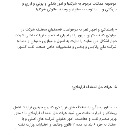
موضوعه ممكلت مربوط به شركتها و امور بانكي و پولي و ارزي و
بازرگاني و ... با توجه به حقوق و وظايف قانوني شركتها.
-
راهنمائي و اظهار نظر به درخواست قسمتهاي مختلف شركت در
مواردي كه قسمتهاي مزبور را در اجراي احكام و مقررات داخلي شركت
دچار اشكال مي نمايند با عنايت به اصول و موازين حقوقي و مصالح
شركت ملي پالايش و پخش و مقتضييات خاص صنعت نفت كشور.
5- هيات حل اختلاف قراردادي:
به منظور رسيگي به اختلاف هاي قراردادي كه بين طرفين قرارداد شامل
پيمانكار و كارفرما حادث مي شود هيات حل اختلاف قراردادي با دستور
وزير محترم نفت و معاضدت امور حقوقي شركت هاي اصلي و با
استناد به جزء 6 بند ب ماده 3 قانون وظايف و اختيارات وزارت نفت