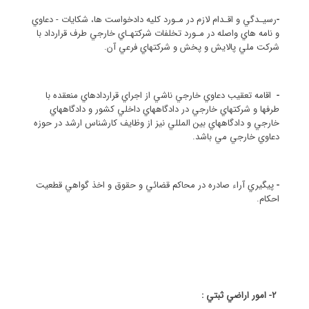
-
رسيـدگي و اقـدام لازم در مـورد كليه دادخواست ها، شكايات - دعاوي
و نامه هاي واصله در مـورد تخلفات شركتهـاي خارجي طرف قرارداد با
شركت ملي پالايش و پخش و شركتهاي فرعي آن.
-
اقامه تعقيب دعاوي خارجي ناشي از اجراي قراردادهاي منعقده با
طرفها و شركتهاي خارجي در دادگاههاي داخلي كشور و دادگاههاي
خارجي و دادگاههاي بين المللي نيز از وظايف كارشناس ارشد در حوزه
دعاوي خارجي مي باشد.
-
پيگيري آراء صادره در محاكم قضائي و حقوق و اخذ گواهي قطعيت
احكام.
2- امور اراضي ثبتي :