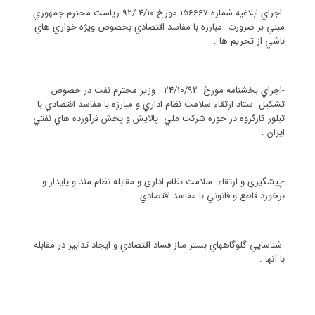
-اجراي ابلاغيه شماره 156667 مورخ 4/10 /92 رياست محترم جمهوري
مبني بر ضرورت مبارزه با مفاسد اقتصادي بخصوص ويژه خواري هاي
ناشي از تحريم ها .
-اجراي بخشنامه مورخ 24/10/92 وزير محترم نفت در خصوص
تشكيل ستاد ارتقاء سلامت نظام اداري و مبارزه با مفاسد اقتصادي با
تبلور كارگروه در حوزه شركت ملي پالايش و پخش فرآورده هاي نفتي
ايران .
-پيشگيري و ارتقاء سلامت نظام اداري و مقابله نظام مند و پايدار و
برخورد قاطع و قانوني با مفاسد اقتصادي .
-شناسايي گلوگاههاي بستر ساز فساد اقتصادي و ايجاد تدابير در مقابله
با آنها .