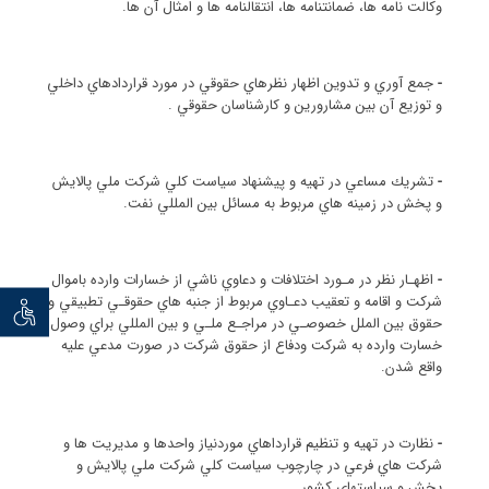
وكالت نامه ها، ضمانتنامه ها، انتقالنامه ها و امثال آن ها.
-
جمع آوري و تدوين اظهار نظرهاي حقوقي در مورد قراردادهاي داخلي
و توزيع آن بين مشارورين و كارشناسان حقوقي .
-
تشريك مساعي در تهيه و پيشنهاد سياست كلي شركت ملي پالايش
و پخش در زمينه هاي مربوط به مسائل بين المللي نفت.
-
اظهـار نظر در مـورد اختلافات و دعاوي ناشي از خسارات وارده باموال
شركت و اقامه و تعقيب دعـاوي مربوط از جنبه هاي حقوقـي تطبيقي و
توان خو
حقوق بين الملل خصوصـي در مراجـع ملـي و بين المللي براي وصول
خسارت وارده به شركت ودفاع از حقوق شركت در صورت مدعي عليه
واقع شدن.
-
نظارت در تهيه و تنظيم قرارداهاي موردنياز واحدها و مديريت ها و
شركت هاي فرعي در چارچوب سياست كلي شركت ملي پالايش و
پخش و سياستهاي كشور.