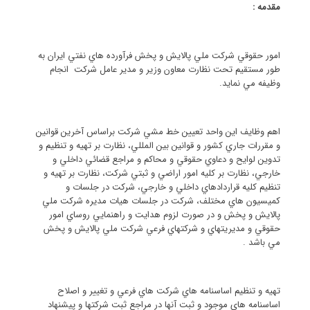
مقدمه :
امور حقوقي شركت ملي پالايش و پخش فرآورده هاي نفتي ايران به
طور مستقيم تحت نظارت معاون وزير و مدير عامل شركت انجام
وظيفه مي نمايد.
اهم وظايف اين واحد تعيين خط مشي شركت براساس آخرين قوانين
و مقررات جاري كشور و قوانين بين المللي، نظارت بر تهيه و تنظيم و
تدوين لوايح و دعاوي حقوقي و محاكم و مراجع قضائي داخلي و
خارجي، نظارت بر كليه امور اراضي و ثبتي شركت، نظارت بر تهيه و
تنظيم كليه قراردادهاي داخلي و خارجي، شركت در جلسات و
كميسيون هاي مختلف، شركت در جلسات هيات مديره شركت ملي
پالايش و پخش و در صورت لزوم هدايت و راهنمايي روساي امور
حقوقي و مديريتهاي و شركتهاي فرعي شركت ملي پالايش و پخش
مي باشد .
تهيه و تنظيم اساسنامه هاي شركت هاي فرعي و تغيير و اصلاح
اساسنامه هاي موجود و ثبت آنها در مراجع ثبت شركتها و پيشنهاد