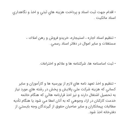
-
اقدام جهت ثبت اسناد و پرداخت هزينه هاي ثبتي و اخذ و نگاهداري
اسناد مالكيت .
-
تنظيم اسناد اجاره ، استيجاره، خريدو فروش و رهن املاك ،
مستغلات و ساير اموال در دفاتر اسناد رسمي.
-
ثبت اساسنامه ها، شركتنامه ها و علائم و اختراعات.
-
تنظيم و اخذ تعهد نامه هاي لازم از بورسيه ها و كارآموزان و ساير
كساني كه هزينه شركت ملي پالايش و پخش در رشته هاي مورد نياز
به تحصيل اشتغال دارند و نيز اخذ قرارنامه هائي كه هنگام خاتمه
خدمت كاركنان در ازاء وجوهي كه به آنان اعطا مي شود يا هنگام تأديه
مطالبات پيمانكاران و ساير صاحبان حقوق از گيرندگان وجه بايستي از
دفترخانه اخذ شود.