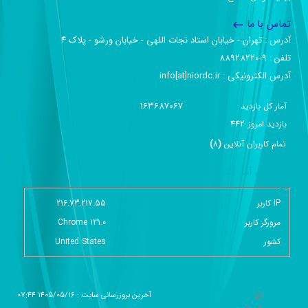
تماس با ما
آدرس :‌ تهران - خیابان استاد نجات اللهی - خیابان ورشو - پلاک ۴
تلفن :‌ 9-88928220
آدرس الکترونیکی :‌ info[at]niordc.ir
163687067
آمار کل بازدید
442
بازديد امروز
تمام کاربران آنلاين
(
8
)
گزارش آمار سایت - خلاصه
IP کاربر
216.73.217.55
مرورگر کاربر
Chrome 131.0
کشور
United States
آخرین بروزرسانی سایت : 1405/05/16 07:44