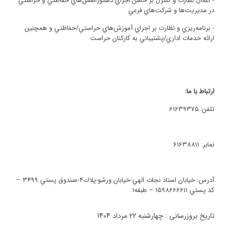
- اعمال نظارت و كنترل بر حسن اجراي دستورالعمل‌هاي حفاظتي و حراستي
در مديريت‌ها و شركت‌هاي فرعي
- برنامه‌ريزي و نظارت بر اجراي آموزش‌هاي حراستي/حفاظتي و همچنين
ارائه خدمات اداري/پشتيباني به كاركنان حراست
ارتباط با ما:
تلفن: 61639375
نمابر: 61638811
آدرس: خيابان استاد نجات الهي-خيابان ورشو-پلاك4-صندوق پستي 3499 –
كد پستي 1598666611 – طبقه1
تاریخ بروزرسانی : چهارشنبه 22 مرداد 1404