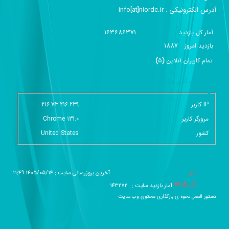
آدرس الکترونیکی :‌ info[at]niordc.ir
163686371
آمار کل بازدید
1887
بازديد امروز
تمام کاربران آنلاين
(
5
)
گزارش آمار سایت - خلاصه
IP کاربر
216.73.216.239
مرورگر کاربر
Chrome 131.0
کشور
United States
آخرین بروزرسانی سایت : 1405/05/14 11:49
آمار بازدید سایت :
143272
دستور العمل نحوه ی بارگذاری محتوی وب سایت