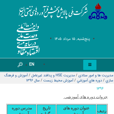
پنج‌شنبه, 15 مرداد 1405
EN
مدیریت ها و امور ستادی
/
مدیریت HSE و پدافند غیرعامل
/
آموزش و فرهنگ
سازي
/
دوره هاي آموزشي
/
آموزش محيط زيست
/
سال 1396
1396
جزوات دوره های آموزشی
عنوان دوره های
تاریخ
مدرس دوره
ردیف
آموزشی
برگزاری
آموزشی