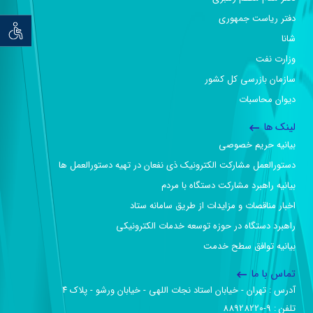
دفتر ریاست جمهوری
توان خو
شانا
وزارت نفت
سازمان بازرسی کل کشور
دیوان محاسبات
لینک ها
بیانیه حریم خصوصی
دستورالعمل مشارکت الکترونیک ذی نفعان در تهیه دستورالعمل ها
بیانیه راهبرد مشارکت دستگاه با مردم
اخبار مناقصات و مزایدات از طریق سامانه ستاد
راهبرد دستگاه در حوزه توسعه خدمات الکترونیکی
بیانیه توافق سطح خدمت
تماس با ما
آدرس :‌ تهران - خیابان استاد نجات اللهی - خیابان ورشو - پلاک ۴
تلفن :‌ 9-88928220