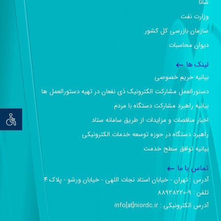
شانا
وزارت نفت
سازمان بازرسی کل کشور
دیوان محاسبات
لینک ها
بیانیه حریم خصوصی
دستورالعمل مشارکت الکترونیک ذی نفعان در تهیه دستورالعمل ها
بیانیه راهبرد مشارکت دستگاه با مردم
توان خو
اخبار مناقصات و مزایدات از طریق سامانه ستاد
راهبرد دستگاه در حوزه توسعه خدمات الکترونیکی
بیانیه توافق سطح خدمت
تماس با ما
آدرس :‌ تهران - خیابان استاد نجات اللهی - خیابان ورشو - پلاک ۴
تلفن :‌ 9-88928220
آدرس الکترونیکی :‌ info[at]niordc.ir