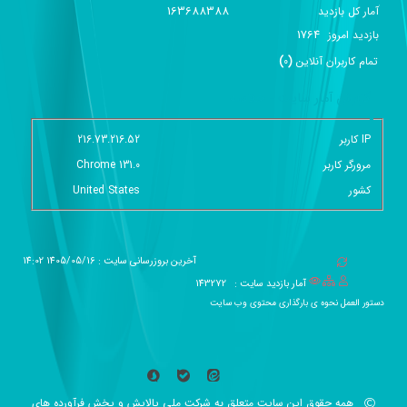
163688388
آمار کل بازدید
1764
بازديد امروز
تمام کاربران آنلاين
(
0
)
گزارش آمار سایت - خلاصه
IP کاربر
216.73.216.52
مرورگر کاربر
Chrome 131.0
کشور
United States
آخرین بروزرسانی سایت : 1405/05/16 14:02
آمار بازدید سایت :
143272
دستور العمل نحوه ی بارگذاری محتوی وب سایت
همه حقوق این سایت متعلق به شرکت ملی پالایش و پخش فرآورده های