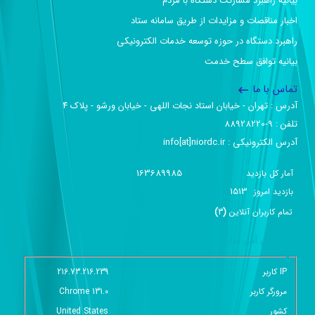
بیانیه راهبرد مشارکت دستگاه با مردم
اخبار مناقصات و مزایدات از طریق سامانه ستاد
راهبرد دستگاه در حوزه توسعه خدمات الکترونیکی
بیانیه توافق سطح خدمت
تماس با ما
آدرس :‌ تهران - خیابان استاد نجات اللهی - خیابان ورشو - پلاک ۴
تلفن :‌ 9-88928220
آدرس الکترونیکی :‌ info[at]niordc.ir
163689985
آمار کل بازدید
1513
بازديد امروز
تمام کاربران آنلاين
(
3
)
گزارش آمار سایت - خلاصه
IP کاربر
216.73.216.239
مرورگر کاربر
Chrome 131.0
کشور
United States