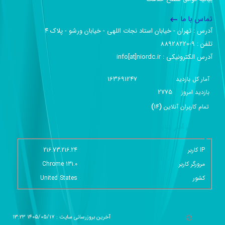
تماس با ما
آدرس :‌ تهران - خیابان استاد نجات اللهی - خیابان ورشو - پلاک ۴
تلفن :‌ 9-88928220
آدرس الکترونیکی :‌ info[at]niordc.ir
163691247
آمار کل بازدید
2775
بازديد امروز
تمام کاربران آنلاين
(
14
)
گزارش آمار سایت - خلاصه
IP کاربر
216.73.216.24
مرورگر کاربر
Chrome 131.0
کشور
United States
آخرین بروزرسانی سایت : 1405/05/17 13:23