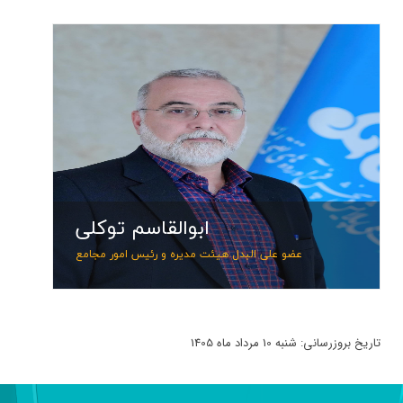
ابوا
عضو علی
تلف
ابوالقاسم توکلی
پست
عضو علی البدل هیئت مدیره و رئیس امور مجامع
تاریخ بروزرسانی: شنبه 10 مرداد ماه 1405