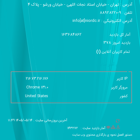
آدرس :‌ تهران - خیابان استاد نجات اللهی - خیابان ورشو - پلاک ۴
تلفن :‌ 9-88928220
آدرس الکترونیکی :‌ info[at]niordc.ir
163684862
آمار کل بازدید
378
بازديد امروز
تمام کاربران آنلاين
(
1
)
گزارش آمار سایت - خلاصه
IP کاربر
216.73.216.176
مرورگر کاربر
Chrome 131.0
کشور
United States
آخرین بروزرسانی سایت : 1405/05/14 11:49
آمار بازدید سایت :
143272
دستور العمل نحوه ی بارگذاری محتوی وب سایت