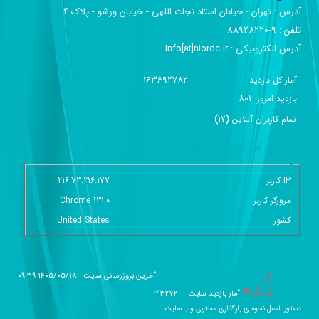
آدرس :‌ تهران - خیابان استاد نجات اللهی - خیابان ورشو - پلاک ۴
تلفن :‌ 9-88928220
آدرس الکترونیکی :‌ info[at]niordc.ir
163692782
آمار کل بازدید
801
بازديد امروز
تمام کاربران آنلاين
(
17
)
گزارش آمار سایت - خلاصه
IP کاربر
216.73.216.177
مرورگر کاربر
Chrome 131.0
کشور
United States
آخرین بروزرسانی سایت : 1405/05/18 09:39
آمار بازدید سایت :
143272
دستور العمل نحوه ی بارگذاری محتوی وب سایت