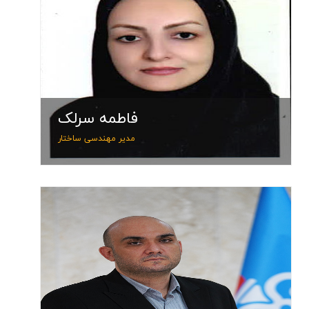
مدير مه
تلف
فاطمه سرلک
پست
مدير مهندسی ساختار
سیام
مدیر هم