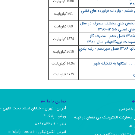
1066 کيلوبايت
مقايسه توليد و مصرف 1368-1386 فصل ششم - واردات فراورده هاي نفتي
کیلوبایت
861
در بخش هاي مختلف مصرف در سال
کیلوبایت
869
فصل نهم-مقايسه مصرف انرژي باتوليد ناخالص1351 - 1385 فصل دهم - مصرف گاز
1574 کیلوبایت
فصل دوازدهم - مصرف و يارانه چهار فرآورده عمده استانها 1386 فصل سيزدهم - رتبه بندي
کیلوبایت
2616
. . استانها به تفكيك شهر
کیلوبایت
14267
ن
1731 کیلوبایت
تماس با ما
آدرس :‌ تهران - خیابان استاد نجات اللهی - 
یم خصوصی
ورشو - پلاک ۴
 مشارکت الکترونیک ذی نفعان در تهیه
تلفن :‌ 9-88928220
 ها
آدرس الکترونیکی :‌ info[at]niordc.ir
رد مشارکت دستگاه با مردم