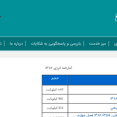
ی
میز خدمت
بازرسی و پاسخگویی به شکایات
درباره ما
ت
آمارنامه انرژی 1386
حجم
1072
کيلوبايت
966 کيلوبايت
بيعي
814 کيلوبايت
فصل سوم - جايگزيني گاز طبيعي بجاي فرآورده هاي نفتي 1355-1386 فصل چهارم -