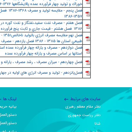
خوراك و توليد چهار فرآورده عمده پالايشگاهها 1376-1386
فصل پنجم - 
1357-1386
فصل هفتم - مصرف نفت سفيد،نفتگاز و نفت كوره 
1386 فصل هشتم - قيمت جاري و ثابت پنج فرآورده هاي اصلي 1355-1386
طبيعي استان ها 1385 - 1386 فصل يازدهم - مصرف سوخت نيروگاههادر سال 1386
استانها بر اساس مصرف و يارانه چهار فرآورده عمده
فصل چهاردهم - ميزان مصرف ، رشد مصرف ، يارانه و . 
فصل‌پانزدهم - توليد و مصرف انرژي هاي اوليه در جها
سایت های مرتبط
لینک ها
دفتر مقام معظم رهبری
بیانیه حر
دستورالعمل
دفتر ریاست جمهوری
دستورالعمل
شانا
بیانیه راهب