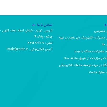
تماس با ما
آدرس :‌ تهران - خیابان استاد نجات اللهی - 
یم خصوصی
ورشو - پلاک ۴
 مشارکت الکترونیک ذی نفعان در تهیه
تلفن :‌ 9-88928220
 ها
آدرس الکترونیکی :‌ info[at]niordc.ir
رد مشارکت دستگاه با مردم
ات و مزایدات از طریق سامانه ستاد
گاه در حوزه توسعه خدمات الکترونیکی
افق سطح خدمت