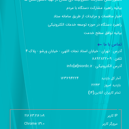
بیانیه راهبرد مشارکت دستگاه با مردم
اخبار مناقصات و مزایدات از طریق سامانه ستاد
راهبرد دستگاه در حوزه توسعه خدمات الکترونیکی
بیانیه توافق سطح خدمت
تماس با ما
آدرس :‌ تهران - خیابان استاد نجات اللهی - خیابان ورشو - پلاک ۴
تلفن :‌ 9-88928220
آدرس الکترونیکی :‌ info[at]niordc.ir
163694224
آمار کل بازدید
2243
بازديد امروز
تمام کاربران آنلاين
(
14
)
گزارش آمار سایت - خلاصه
IP کاربر
216.73.216.109
مرورگر کاربر
Chrome 131.0