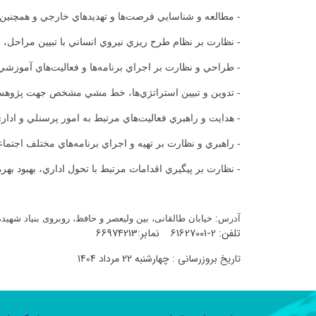
- مطالعه و شناسايي فرصت‌ها و تهديدهاي خارجي و همچنين
- نظارت بر نظام طرح ريزي نيروي انساني با تبيين مراحل، م
- طراحي و نظارت بر اجراي برنامه‌ها و فعاليت‌هاي آموزشي
- تدوين و تبيين استراتژي‌ها، خط مشي مشخص جهت پژوهش 
- هدايت و راهبري فعاليت‌هاي مرتبط به امور پرسنلي و ادار
- راهبري و نظارت بر تهيه و اجراي برنامه‌هاي مختلف اجتم
- نظارت بر پيگيري اقدامات مرتبط با تحول اداري، بهبود ب
آدرس: خیابان طالقانی، بين وليعصر و حافظ، روبروی بنیاد شه
تلفن: 2-61627001 نمابر:66974213
تاریخ بروزرسانی : چهارشنبه 22 مرداد 1404