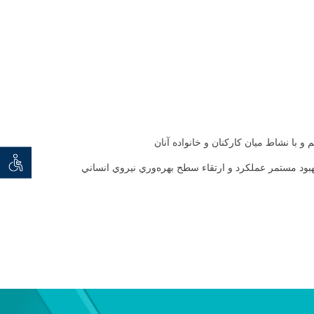
با نشاط ميان كاركنان و خانواده آنان
توان خو
هبود مستمر عملكرد و ارتقاء سطح بهره‌وري نيروي انساني