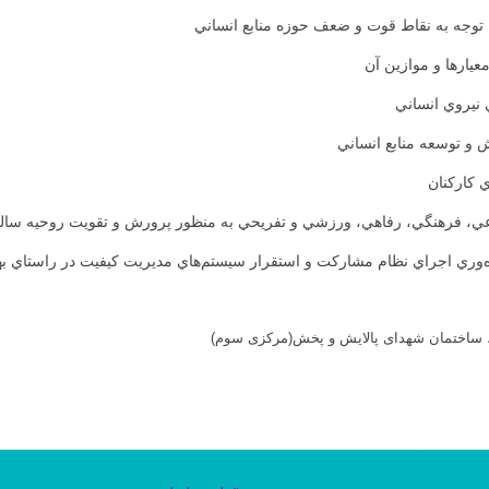
 توجه به نقاط قوت و ضعف حوزه منابع انساني
عيارها و موازين آن
 نيروي انساني
و توسعه منابع انساني
ي كاركنان
اعي، فرهنگي، رفاهي، ورزشي و تفريحي به منظور پرورش و تقويت روحيه سالم و 
هره‌وري اجراي نظام مشاركت و استقرار سيستم‌هاي مديريت كيفيت در راستاي ب
ید، ساختمان شهدای پالایش و پخش(مرکزی سوم)