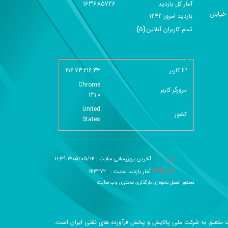
163685726
آمار کل بازدید
خیابان
1242
بازديد امروز
تمام کاربران آنلاين
(
5
)
گزارش آمار سایت - خلاصه
IP کاربر
216.73.216.33
Chrome
مرورگر کاربر
131.0
United
کشور
States
آخرین بروزرسانی سایت : 1405/05/14 11:49
آمار بازدید سایت :
143272
دستور العمل نحوه ی بارگذاری محتوی وب سایت
متعلق به شرکت ملی پالایش و پخش فرآورده های نفتی ایران است.