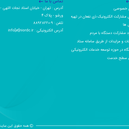
تماس با ما
آدرس :‌ تهران - خیابان استاد نجات اللهی - 
یم خصوصی
ورشو - پلاک ۴
 مشارکت الکترونیک ذی نفعان در تهیه
تلفن :‌ 9-88928220
 ها
آدرس الکترونیکی :‌ info[at]niordc.ir
رد مشارکت دستگاه با مردم
ات و مزایدات از طریق سامانه ستاد
گاه در حوزه توسعه خدمات الکترونیکی
افق سطح خدمت
همه حقوق این سایت 