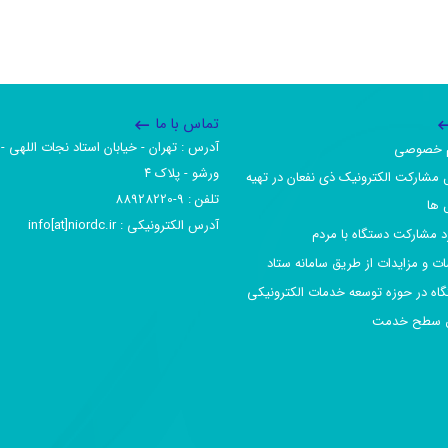
تماس با ما
آدرس :‌ تهران - خیابان استاد نجات اللهی - 
یم خصوصی
ورشو - پلاک ۴
 مشارکت الکترونیک ذی نفعان در تهیه
تلفن :‌ 9-88928220
 ها
آدرس الکترونیکی :‌ info[at]niordc.ir
رد مشارکت دستگاه با مردم
ات و مزایدات از طریق سامانه ستاد
گاه در حوزه توسعه خدمات الکترونیکی
افق سطح خدمت