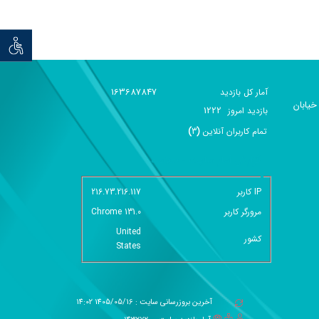
توان خو
163687847
آمار کل بازدید
خیابان
1222
بازديد امروز
تمام کاربران آنلاين
(
3
)
گزارش آمار سایت - خلاصه
IP کاربر
216.73.216.117
مرورگر کاربر
Chrome 131.0
United
کشور
States
آخرین بروزرسانی سایت : 1405/05/16 14:02