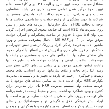
مشاغل موجود، درصدد تبيين شرح وظايف HSE براي كلية سمت ها و
تبيين نحوة درگير شدن تمامي سطوح كاري مي باشد. شناسايي
فعاليت هاي بحراني، تبيين نجوة دخالت كلية واحدهاي مستقر در
شركت ها جهت پيشگيري از وقوع حوادث و ساماندهي فعاليت ها با
توجه به دخالت HSE در ديگر سازمانها از برنامه هاي دشوار و پيش
روي مديريت هاي HSE است كه چنانچه بنحوي اثربخش اجرايي گردند
مي توان ادعا نمود تا حدودي در مباحث پيشگيرانه و كنترلي حوادث
موفق بوده ايم. 2- چراMS HSE : بدنبال پيشرفت صنعتي و ورود
ماشين آلات به عرصة زندگي افراد و پررنگ تر شدن نقش تجهيزات و
دستگاهها در فرآيندهاي كاري و افزايش تعامل انسانها با اجزاي محيط
هاي صنعتي سازمانها ، با چالش هاي جديد و مستمري در رابطه با
موضوعات سلامت، ايمني و بهداشت مواجه شدند، بطوريكه تنها
رعايت قوانين قديمي موجود براي رهايي سازمانها كافي بنظر نمي
رسد، لذا براي نجات واعتلاي سازمانها، نيروي انساني، بقاي محيط
زيست و جلوگيري از خسارت وارده به تجهيزات و تأسيسات، مديريت
يكپارچة HSE براي خاتمه دادن به تمامي دغدغه هاي موجود پا به
عرصة صنعت نهاد. سيستم مديريت HSE يك ابزار مديريتي براي
كنترل و بهبود عملكرد بهداشت، ايمني و محيط زيست در همة برنامه
هاي توسعه و پروژه هاي صنعتي يا تشكيلات سازماني بوده است، با
ايجاد بستر فرهنگي خلاق و نگرشي نو و سيستماتيك در راستاي
توسعة پايدار و كرامت انسان، بطور يكپارچه و با همگرايي و چيدمان