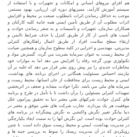
هم افزاي نيروهاي انساني و امكانات و تجهيزات و با استفاده از
سيستم آموزش كارآمد، مميزيهاي دوره اي، ارزيابي، بهبود مستمر،
موجب به حداقل رساندن اثرات نامطلوب صنعت بر محيط و افزايش
اثرات مطلوب آن از طريق تأمين ايمني همه جانبة كليه كاركنان و
همكاران سازمان، تجهيزات و تأسيسات و به صفر رساندن حوادث و
آسيب هاي ناسي از كار از طريق كنترل يا حذف شرايط ناايمن و
ارتقاء سطح سلامت افراد از طريق اعمال راهكارهاي كنترلي
مديريتي، مهندسي و اجرايي در كلية سطوح سازمان و همچنين صيانت
از محيط زيست به عنوان سرماية بشريت مي گردد. گسترش مواد و
تكنولوژي نوين گرچه رفاه را افزايش مي دهد اما به موازات خود
مخاطرات جديدي را نيز پيش روي بشر قرار مي دهد كه غلبه بر آن
نيازمند احساس مسئوليت همگاني در اجراي برنامه هاي بهداشت،
ايمني و محيط زيست براي محافظت از جان انسانها، محيط زيست و
سرمايه هاي ملي مي باشد. تكرا حوادث مشابه و ضعف در اثربخشي
تمهيدات كنترلي مسئولين را برآن داشت تا با تأمل در طرح و برنامه
هاي كنترل حوادث شركتهاي نفتي معتبر دنيا به تحقيق پيرامون علل
موفقيت هر يك بپردازند. تجارب شركت هاي نفتي موفق و معتبر در
دنيا بيانگر تغيير نگرش واكنشي به نگرش پيشگرانه در برنامه هاي
كنترلي حوادث بوده است. اين نگرش آنها را به سمت ايجاد يكپارچگي
در مديريت بهداشت، ايمني و محيط زيست سوق داده است. با چنين
رويكردي كه در آن مديريت ريسك را منوط به بررسي جنبه ها و