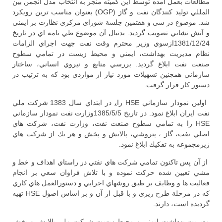
مطالعات بعمل آمده توسط اين كميته منجر به انتخاب مدل انجمن بين
المللي توليد كنندگان نفت و گاز (OGP) بعنوان مناسب ترين رويكرد
شد. موضوع در سي و هفتمين جلسة شوراي مركزي نظارت بر ايمني
و آتش نشاني تصويب گرديد. بدنبال آن موضوع طي نامه اي در تاريخ
1381/12/24ازسوي وزير محترم وقت نفت جهت اجراي الزامات
نظام مديريت بهداشت، ايمني و محيط زيست در تمامي سطوح
صنعت نفت ابلاغ گرديد. بررسي منابع و نيروي انساني، ساختار
سازماني همچنين تسهيلات مورد نياز از مواردي بود كه به ترتيب در
دستور كار قرار گرفت.
اولين نمودار سازماني HSE را
،
در ابتداي سال 1383 شركت ملي
نفت ايران ابلاغ نمود. در تاريخ 1385/5/5وزارت نفت نمودار سازماني
HSE را به تمامي سطوح صنعت نفت، وزارت نفت، شركت هاي
اصلي نفت، گاز ، پتروشي، پالايش و پخش و هر يك از شركت هاي
زيرمجموعه به تفكيك ابلاغ نمود.
از آن پس تاكنون تمامي شركت هاي نفتي در راستاي اهداف و خط و
مشي تعيين شده حركت نموده و با تلاش فراوان سعي بر انجام
فعاليت ها و وظايف بر طبق روشهاي اجرايي و دستورالعمل هاي كاري
كه در مرحلة طرح ريزي و با قبل از آن و بر اساس اصول HSE تهيه
گرديده است، دارند.
مديريت بهداشت ايمني و محيط زيست شركت ملي پالايش و پخش