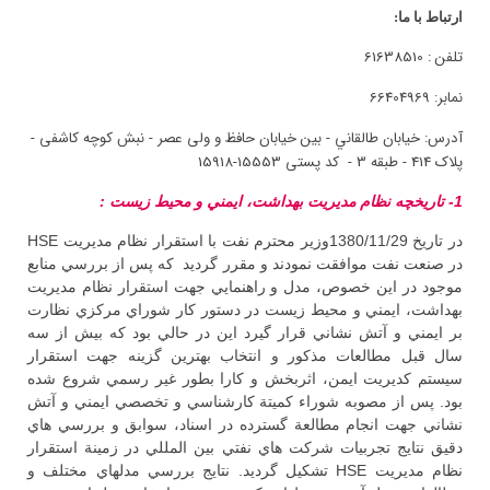
ارتباط با ما:
تلفن : 61638510
نمابر: 66404969
آدرس:
خیابان طالقاني - بین خیابان حافظ و ولی عصر - نبش کوچه کاشفی -
پلاک 414 - طبقه 3 - کد پستی 15553-15918
1- تاريخچه نظام مديريت بهداشت، ايمني و محيط زيست :
در تاريخ 1380/11/29وزير محترم نفت با استقرار نظام مديريت HSE
در صنعت نفت موافقت نمودند و مقرر گرديد كه پس از بررسي منابع
موجود در اين خصوص، مدل و راهنمايي جهت استقرار نظام مديريت
بهداشت، ايمني و محيط زيست در دستور كار شوراي مركزي نظارت
بر ايمني و آتش نشاني قرار گيرد اين در حالي بود كه بيش از سه
سال قبل مطالعات مذكور و انتخاب بهترين گزينه جهت استقرار
سيستم كديريت ايمن، اثربخش و كارا بطور غير رسمي شروع شده
بود. پس از مصوبه شوراء كميتة كارشناسي و تخصصي ايمني و آتش
نشاني جهت انجام مطالعة گسترده در اسناد، سوابق و بررسي هاي
دقيق نتايج تجربيات شركت هاي نفتي بين المللي در زمينة استقرار
نظام مديريت HSE تشكيل گرديد. نتايج بررسي مدلهاي مختلف و