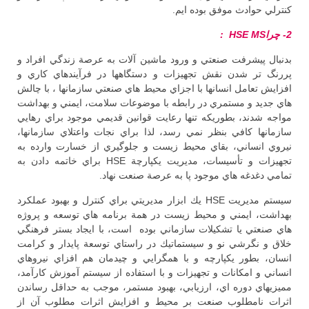
كنترلي حوادث موفق بوده ايم.
2- چراHSE
MS
:
بدنبال پيشرفت صنعتي و ورود ماشين آلات به عرصة زندگي افراد و
پررنگ تر شدن نقش تجهيزات و دستگاهها در فرآيندهاي كاري و
افزايش تعامل انسانها با اجزاي محيط هاي صنعتي سازمانها ، با چالش
هاي جديد و مستمري در رابطه با موضوعات سلامت، ايمني و بهداشت
مواجه شدند، بطوريكه تنها رعايت قوانين قديمي موجود براي رهايي
سازمانها كافي بنظر نمي رسد، لذا براي نجات واعتلاي سازمانها،
نيروي انساني، بقاي محيط زيست و جلوگيري از خسارت وارده به
تجهيزات و تأسيسات، مديريت يكپارچة HSE براي خاتمه دادن به
تمامي دغدغه هاي موجود پا به عرصة صنعت نهاد.
سيستم مديريت HSE يك ابزار مديريتي براي كنترل و بهبود عملكرد
بهداشت، ايمني و محيط زيست در همة برنامه هاي توسعه و پروژه
هاي صنعتي يا تشكيلات سازماني بوده است، با ايجاد بستر فرهنگي
خلاق و نگرشي نو و سيستماتيك در راستاي توسعة پايدار و كرامت
انسان، بطور يكپارچه و با همگرايي و چيدمان هم افزاي نيروهاي
انساني و امكانات و تجهيزات و با استفاده از سيستم آموزش كارآمد،
مميزيهاي دوره اي، ارزيابي، بهبود مستمر، موجب به حداقل رساندن
اثرات نامطلوب صنعت بر محيط و افزايش اثرات مطلوب آن از