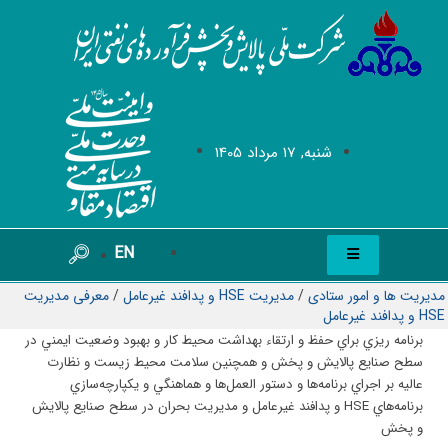
شنبه, 17 مرداد 1405
EN
مدیریت ها و امور ستادی
/
مدیریت HSE و پدافند غیرعامل
/
معرفی مدیریت
HSE و پدافند غیرعامل
برنامه ريزي براي حفظ و ارتقاء بهداشت محيط كار و بهبود وضعيت ايمني در
سطح صنايع پالايش و پخش و همچنين سلامت محيط زيست و نظارت
عاليه بر اجراي برنامه‌ها و دستور العمل‌ها و هماهنگي و يكپارچه‌سازي
برنامه‌هاي HSE و پدافند غير‌عامل و مديريت بحران در سطح صنايع پالايش
و پخش