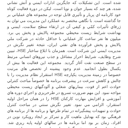
شده است. اين تشكيلات كه جايگزين ادارات ايمني و آتش نشاني
شده، هر چند كه بسيار جوان و نوپا است، ليكن در دورة فعاليت كوتاه
خود كارنامه اي پربار و تأثيري قابل توجه در مجموعه هاي عملياتي بر
جا گذاشته است. با نگاهي مختصر به عملكرد اين مديريت مي توان به
ژرفاي تأثيرات كمّي و كيفي آن در ارتقاء سطح سلامت، ايمني و
بهداشت شرايط زيست محيطي مجموعه پالايش و پخش پي برد.
ميليون ها نفر ساعت كار عملياتي با حداقل حادثه در شركت ملي
پالايش و پخش فرآورده هاي نفتي ايران، نتيجة تغيير نگرش در
مديريت ايمني اين شركت است. همزمان با ابلاغ ساختار HSE، تبيين
شرح وظايف، شرايط احراز مشاغل و جذب نيروهاي انساني مرتبط
در سطح صنعت نفت آغاز گرديد. مجموعه اين فعاليت ها بيش از
يكسال بطول انجاميد. عدم وجود پيشينه از تخصص هاي مرتبت
خصوصاً در زمينة مديريت يكپارچه HSE استقرار نظام مديريت را با
چالش و كاهش سرعت در پيشرفت برنامه ها خصوصاً مباحث كنترلي
حوادث اعم از فوت، بيماريهاي شغلي و آلودگيهاي زيست محيطي
مواجه نمود. اين مهم ضرورت تسريع در طرحريزي و اجراي دوره هاي
آموزشي و افزايش مهارت كاركنان HSE را در همان مراحل اوليه
استقرار، الزامي مي نمود. تغيير نگرش سنتي در مباحث كنترل
حوادث و تمهيدات پيشگيرانه در تمام طرحها و برنامه ها از برنامه هاي
فرهنگي بود كه بهدليل ماهيت كار و تمركز بر ايجاد رويكرد نوين در
افراد، زمان بر بود اما برنامه ها در سالهاي اوليه پايه ريزي شد.