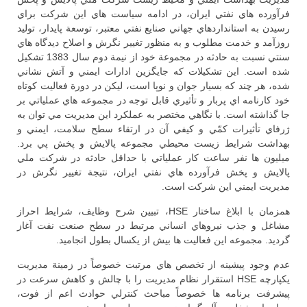
فرآورده هاي نفتي ايران، در ادامه سياست هاي اين شركت براي
رسيدن به استانداردهاي جهاني صنايع نفتي معتبر، توسعة پايدار، توليد
روزآمد و خدمت مطلوب و به منظور تغيير نگرش و اصلاح ديدگاه هاي
سنتي نسبت به حادثه در مجموعة خود از نيمة دوم سال 1383 تشكيل
شده است. اين تشكيلات كه جايگزين ادارات ايمني و آتش نشاني
شده، هر چند كه بسيار جوان و نوپا است، ليكن در دورة فعاليت كوتاه
خود كارنامه اي پربار و تأثيري قابل توجه در مجموعه هاي عملياتي بر
جا گذاشته است. با نگاهي مختصر به عملكرد اين مديريت مي توان به
ژرفاي تأثيرات كمّي و كيفي آن در ارتقاء سطح سلامت، ايمني و
بهداشت شرايط زيست محيطي مجموعه پالايش و پخش پي برد.
ميليون ها نفر ساعت كار عملياتي با حداقل حادثه در شركت ملي
پالايش و پخش فرآورده هاي نفتي ايران، نتيجة تغيير نگرش در
مديريت ايمني اين شركت است.
همزمان با ابلاغ ساختار HSE، تبيين شرح وظايف، شرايط احراز
مشاغل و جذب نيروهاي انساني مرتبط در سطح صنعت نفت آغاز
گرديد. مجموعه اين فعاليت ها بيش از يكسال بطول انجاميد.
عدم وجود پيشينه از تخصص هاي مرتبت خصوصاً در زمينة مديريت
يكپارچه HSE استقرار نظام مديريت را با چالش و كاهش سرعت در
پيشرفت برنامه ها خصوصاً مباحث كنترلي حوادث اعم از فوت،