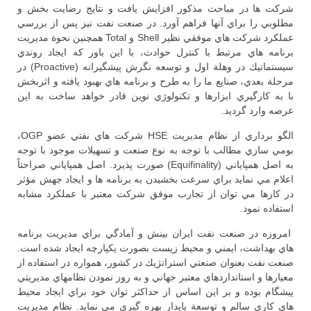
شركت ها در مباحث مذكور افزايش يافت و نتايج رضايت بخش و
مطلوبي را براي آنها فراهم آورد. در صنعت نفت نيز پس از بررسي
عملكرد شركت هاي موفقي نظير Shell و Total همچنين نحوة مديريت
برنامه هاي مرتبط با كنترل حوادث، با اين باور كه ايجاد روندي
سيستماتيك در وهلة اول و توسعه نگرش پيشگيرانه (Proactive) در
مرحلة بعدي، صنايع ما را به طرح و برنامه هاي بهبود يافته و اثربخش
با به كارگيري ابزارها و تكنولوژي نوين قادر خواهد ساخت به اين
عرصه وارد گرديد.
الگو برداري از نظام مديريت HSE شركت هاي نفتي عضو OGP،
بومي سازي مطالب با توجه به نوع صنعت و تسهيلات موجود با توجه
به اصل همپاياني (Equifinality) صورت پذيرد. اصل همپاياني صراحتاً
اعلام مي نمايد براي سرعت بخشيدن به برنامه ها و ايجاد جهش مؤثر
در كارها مي توان از تجارب موفق شركت معتبر با عملكرد مشابه
استفاده نمود.
امروزه در صنعت نفت ايران بينش و آمادگي براي مديريت برنامه
هاي بهداشت، ايمني و محيط زيست بصورت يكپارچه ايجاد شده است.
صنعت نفت بعنوان صنعتي استراتژيك در كشور، همواره در استفاده از
معيارها و استانداردهاي معتبر جهاني و به روز نمودن نظامهاي مديريتي
پيشگام بوده و بر اين اساس از حداكثر توان خود براي ايجاد محيط
هاي كاري سالم و توسعة پايدار بهره گيري مي نمايد. نظام مديريت