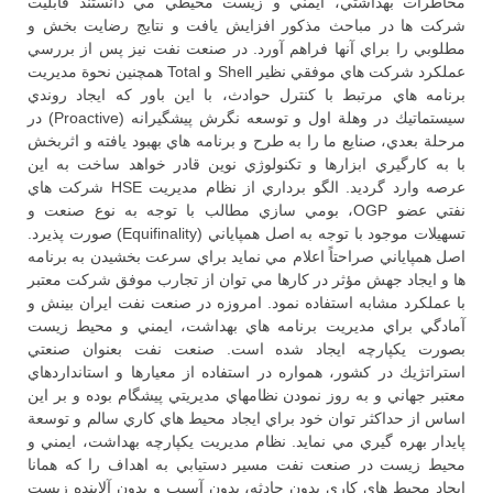
مخاطرات بهداشتي، ايمني و زيست محيطي مي دانستند قابليت
شركت ها در مباحث مذكور افزايش يافت و نتايج رضايت بخش و
مطلوبي را براي آنها فراهم آورد. در صنعت نفت نيز پس از بررسي
عملكرد شركت هاي موفقي نظير Shell و Total همچنين نحوة مديريت
برنامه هاي مرتبط با كنترل حوادث، با اين باور كه ايجاد روندي
سيستماتيك در وهلة اول و توسعه نگرش پيشگيرانه (Proactive) در
مرحلة بعدي، صنايع ما را به طرح و برنامه هاي بهبود يافته و اثربخش
با به كارگيري ابزارها و تكنولوژي نوين قادر خواهد ساخت به اين
عرصه وارد گرديد. الگو برداري از نظام مديريت HSE شركت هاي
نفتي عضو OGP، بومي سازي مطالب با توجه به نوع صنعت و
تسهيلات موجود با توجه به اصل همپاياني (Equifinality) صورت پذيرد.
اصل همپاياني صراحتاً اعلام مي نمايد براي سرعت بخشيدن به برنامه
ها و ايجاد جهش مؤثر در كارها مي توان از تجارب موفق شركت معتبر
با عملكرد مشابه استفاده نمود. امروزه در صنعت نفت ايران بينش و
آمادگي براي مديريت برنامه هاي بهداشت، ايمني و محيط زيست
بصورت يكپارچه ايجاد شده است. صنعت نفت بعنوان صنعتي
استراتژيك در كشور، همواره در استفاده از معيارها و استانداردهاي
معتبر جهاني و به روز نمودن نظامهاي مديريتي پيشگام بوده و بر اين
اساس از حداكثر توان خود براي ايجاد محيط هاي كاري سالم و توسعة
پايدار بهره گيري مي نمايد. نظام مديريت يكپارچه بهداشت، ايمني و
محيط زيست در صنعت نفت مسير دستيابي به اهداف را كه همانا
ايجاد محيط هاي كاري بدون حادثه، بدون آسيب و بدون آلاينده زيست