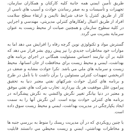
طريق تأمين ايمني همه جانبة كليه كاركنان و همكاران سازمان،
تجهيزات و تأسيسات و به صفر رساندن حوادث و آسيب هاي ناسي از
كار از طريق كنترل يا حذف شرايط ناايمن و ارتقاء سطح سلامت
افراد از طريق اعمال راهكارهاي كنترلي مديريتي، مهندسي و اجرايي
در كلية سطوح سازمان و همچنين صيانت از محيط زيست به عنوان
سرماية بشريت مي گردد.
گسترش مواد و تكنولوژي نوين گرچه رفاه را افزايش مي دهد اما به
موازات خود مخاطرات جديدي را نيز پيش روي بشر قرار مي دهد كه
غلبه بر آن نيازمند احساس مسئوليت همگاني در اجراي برنامه هاي
بهداشت، ايمني و محيط زيست براي محافظت از جان انسانها، محيط
زيست و سرمايه هاي ملي مي باشد. تكرا حوادث مشابه و ضعف در
اثربخشي تمهيدات كنترلي مسئولين را برآن داشت تا با تأمل در طرح
و برنامه هاي كنترل حوادث شركتهاي نفتي معتبر دنيا به تحقيق
پيرامون علل موفقيت هر يك بپردازند. تجارب شركت هاي نفتي موفق
و معتبر در دنيا بيانگر تغيير نگرش واكنشي به نگرش پيشگرانه در
برنامه هاي كنترلي حوادث بوده است. اين نگرش آنها را به سمت
ايجاد يكپارچگي در مديريت بهداشت، ايمني و محيط زيست سوق داده
است.
با چنين رويكردي كه در آن مديريت ريسك را منوط به بررسي جنبه ها
و مخاطرات بهداشتي، ايمني و زيست محيطي مي دانستند قابليت