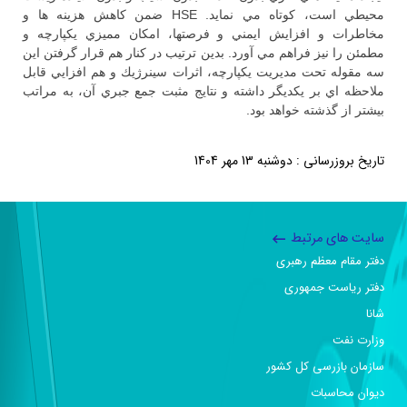
محيطي است، كوتاه مي نمايد. HSE ضمن كاهش هزينه ها و
مخاطرات و افزايش ايمني و فرصتها، امكان مميزي يكپارچه و
مطمئن را نيز فراهم مي آورد. بدين ترتيب در كنار هم قرار گرفتن اين
سه مقوله تحت مديريت يكپارچه، اثرات سينرژيك و هم افزايي قابل
ملاحظه اي بر يكديگر داشته و نتايج مثبت جمع جبري آن، به مراتب
بيشتر از گذشته خواهد بود.
تاریخ بروزرسانی : دوشنبه 13 مهر 1404
سایت های مرتبط
دفتر مقام معظم رهبری
دفتر ریاست جمهوری
شانا
وزارت نفت
سازمان بازرسی کل کشور
دیوان محاسبات