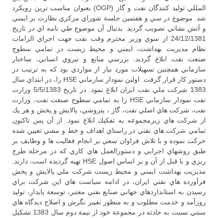
المللي توليد كنندگان نفت و گاز (OGP) بعنوان مناسب ترين رويكرد
شد. موضوع در سي و هفتمين جلسة شوراي مركزي نظارت بر ايمني
و آتش نشاني تصويب گرديد. بدنبال آن موضوع طي نامه اي در تاريخ
24/12/1381 از سوي وزير محترم وقت نفت جهت اجراي الزامات
نظام مديريت بهداشت، ايمني و محيط زيست در تمامي سطوح
صنعت نفت ابلاغ گرديد. بررسي منابع و نيروي انساني، ساختار
سازماني همچنين تسهيلات مورد نياز از مواردي بود كه به ترتيب در
دستور كار قرار گرفت. اولين نمودار سازماني HSE را، در ابتداي سال
1383 شركت ملي نفت ايران ابلاغ نمود. در تاريخ 5/5/1383 وزارت
نفت نمودار سازماني HSE را به تمامي سطوح صنعت نفت، وزارت
نفت، شركت هاي اصلي نفت، گاز ، پتروشي، پالايش و پخش و هر يك
از شركت هاي زيرمجموعه به تفكيك ابلاغ نمود. از آن پس تاكنون
تمامي شركت هاي نفتي در راستاي اهداف و خط و مشي تعيين شده
حركت نموده و با تلاش فراوان سعي بر انجام فعاليت ها و وظايف بر
طبق روشهاي اجرايي و دستورالعمل هاي كاري كه در مرحلة طرح
ريزي و با قبل از آن و بر اساس اصول HSE تهيه گرديده است، دارند.
مديريت بهداشت ايمني و محيط زيست شركت ملي پالايش و پخش
فرآورده هاي نفتي ايران، در ادامه سياست هاي اين شركت براي
رسيدن به استانداردهاي جهاني صنايع نفتي معتبر، توسعة پايدار، توليد
روزآمد و خدمت مطلوب و به منظور تغيير نگرش و اصلاح ديدگاه هاي
سنتي نسبت به حادثه در مجموعة خود از نيمة دوم سال 1383 تشكيل