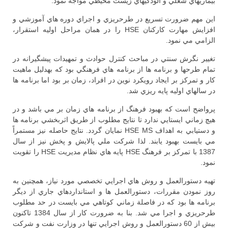
بيماريهاي شغلي و آلودگيهاي زيست محيطي مواجه نمود.
اين مهم ضرورت تسريع در طرحريزي و اجراي دوره هاي آموزشي و
افزايش مهارت كاركنان HSE را در همان مراحل اوليه استقرار،
الزامي مي نمود.
تغيير نگرش سنتي در مباحث كنترل حوادث و تمهيدات پيشگيرانه در
تمام طرحها و برنامه ها از برنامه هاي فرهنگي بود كه بهدليل ماهيت
كار و تمركز بر ايجاد رويكرد نوين در افراد، زمان بر بود اما برنامه ها
در سالهاي اوليه پايه ريزي شد.
پرواضح است كه بهبود فرهنگ از برنامه هاي زمان بر مي باشد و در
هيچ زماني ايستايي ندارد تا نتايج مطلوب از طريق اثربخشي برنامه ها
و دستيابي به اهداف HSE MS نمايان گردد. نتايج حاصله نيز مستمراً
مي بايست بهبود يابند. لذا شركت ملي پالايش و پخش نيز از سال
1387 با تمركز بر فرهنگ HSE پايه هاي نظام مديريت HSE را تقويت
نمود.
تهيه دستورالعمل و روش هاي اجرايي تخصصي مورد نياز، همچنين به
روز نمودن مقررات، دستورالعمل ها و استانداردهاي جاري از ديگر
برنامه ها بود كه در فاصلة زماني كوتاهي مي بايست در حد مطلوب
طرحريزي و اجرا مي شد. بنا به ضرورت كار از سال 1384 تاكنون
بيش از 60 دستورالعمل و روش اجرايي تنها در وزارت نفت و شركت