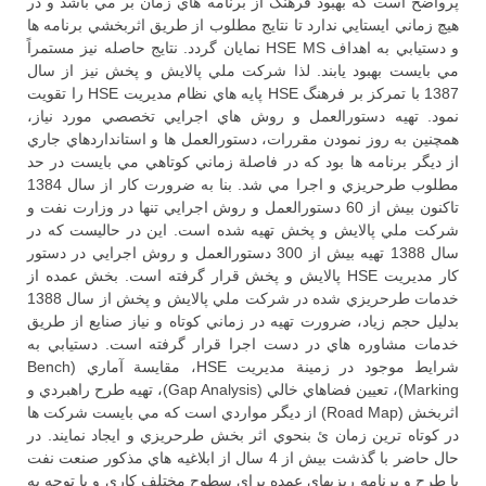
پرواضح است كه بهبود فرهنگ از برنامه هاي زمان بر مي باشد و در
هيچ زماني ايستايي ندارد تا نتايج مطلوب از طريق اثربخشي برنامه ها
و دستيابي به اهداف HSE MS نمايان گردد. نتايج حاصله نيز مستمراً
مي بايست بهبود يابند. لذا شركت ملي پالايش و پخش نيز از سال
1387 با تمركز بر فرهنگ HSE پايه هاي نظام مديريت HSE را تقويت
نمود. تهيه دستورالعمل و روش هاي اجرايي تخصصي مورد نياز،
همچنين به روز نمودن مقررات، دستورالعمل ها و استانداردهاي جاري
از ديگر برنامه ها بود كه در فاصلة زماني كوتاهي مي بايست در حد
مطلوب طرحريزي و اجرا مي شد. بنا به ضرورت كار از سال 1384
تاكنون بيش از 60 دستورالعمل و روش اجرايي تنها در وزارت نفت و
شركت ملي پالايش و پخش تهيه شده است. اين در حاليست كه در
سال 1388 تهيه بيش از 300 دستورالعمل و روش اجرايي در دستور
كار مديريت HSE پالايش و پخش قرار گرفته است. بخش عمده از
خدمات طرحريزي شده در شركت ملي پالايش و پخش از سال 1388
بدليل حجم زياد، ضرورت تهيه در زماني كوتاه و نياز صنايع از طريق
خدمات مشاوره هاي در دست اجرا قرار گرفته است. دستيابي به
شرايط موجود در زمينة مديريت HSE، مقايسة آماري (Bench
Marking)، تعيين فضاهاي خالي (Gap Analysis)، تهيه طرح راهبردي و
اثربخش (Road Map) از ديگر مواردي است كه مي بايست شركت ها
در كوتاه ترين زمان ئ بنحوي اثر بخش طرحريزي و ايجاد نمايند. در
حال حاضر با گذشت بيش از 4 سال از ابلاغيه هاي مذكور صنعت نفت
با طرح و برنامه ريزيهاي عمده براي سطوح مختلف كاري و با توجه به