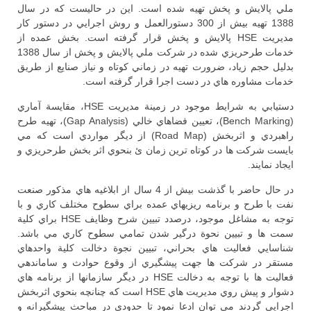
ملي پالايش و پخش تهيه شده است. اين در حاليست كه در سال
1388 تهيه بيش از 300 دستورالعمل و روش اجرايي در دستور كار
مديريت HSE پالايش و پخش قرار گرفته است. بخش عمده از
خدمات طرحريزي شده در شركت ملي پالايش و پخش از سال 1388
بدليل حجم زياد، ضرورت تهيه در زماني كوتاه و نياز صنايع از طريق
خدمات مشاوره هاي در دست اجرا قرار گرفته است.
دستيابي به شرايط موجود در زمينة مديريت HSE، مقايسة آماري
(Bench Marking)، تعيين فضاهاي خالي (Gap Analysis)، تهيه طرح
راهبردي و اثربخش (Road Map) از ديگر مواردي است كه مي
بايست شركت ها در كوتاه ترين زمان ئ بنحوي اثر بخش طرحريزي و
ايجاد نمايند.
در حال حاضر با گذشت بيش از 4 سال از ابلاغيه هاي مذكور صنعت
نفت با طرح و برنامه ريزيهاي عمده براي سطوح مختلف كاري و با
توجه به مشاغل موجود، درصدد تبيين شرح وظايف HSE براي كلية
سمت ها و تبيين نحوة درگير شدن تمامي سطوح كاري مي باشد.
شناسايي فعاليت هاي بحراني، تبيين نجوة دخالت كلية واحدهاي
مستقر در شركت ها جهت پيشگيري از وقوع حوادث و ساماندهي
فعاليت ها با توجه به دخالت HSE در ديگر سازمانها از برنامه هاي
دشوار و پيش روي مديريت هاي HSE است كه چنانچه بنحوي اثربخش
اجرايي گردند مي توان ادعا نمود تا حدودي در مباحث پيشگيرانه و