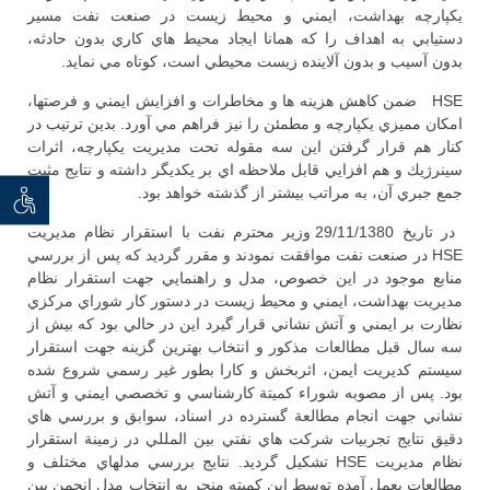
يكپارچه بهداشت، ايمني و محيط زيست در صنعت نفت مسير
دستيابي به اهداف را كه همانا ايجاد محيط هاي كاري بدون حادثه،
بدون آسيب و بدون آلاينده زيست محيطي است، كوتاه مي نمايد.
HSE ضمن كاهش هزينه ها و مخاطرات و افزايش ايمني و فرصتها،
امكان مميزي يكپارچه و مطمئن را نيز فراهم مي آورد. بدين ترتيب در
كنار هم قرار گرفتن اين سه مقوله تحت مديريت يكپارچه، اثرات
سينرژيك و هم افزايي قابل ملاحظه اي بر يكديگر داشته و نتايج مثبت
جمع جبري آن، به مراتب بيشتر از گذشته خواهد بود.
توان خو
در تاريخ 29/11/1380 وزير محترم نفت با استقرار نظام مديريت
HSE در صنعت نفت موافقت نمودند و مقرر گرديد كه پس از بررسي
منابع موجود در اين خصوص، مدل و راهنمايي جهت استقرار نظام
مديريت بهداشت، ايمني و محيط زيست در دستور كار شوراي مركزي
نظارت بر ايمني و آتش نشاني قرار گيرد اين در حالي بود كه بيش از
سه سال قبل مطالعات مذكور و انتخاب بهترين گزينه جهت استقرار
سيستم كديريت ايمن، اثربخش و كارا بطور غير رسمي شروع شده
بود. پس از مصوبه شوراء كميتة كارشناسي و تخصصي ايمني و آتش
نشاني جهت انجام مطالعة گسترده در اسناد، سوابق و بررسي هاي
دقيق نتايج تجربيات شركت هاي نفتي بين المللي در زمينة استقرار
نظام مديريت HSE تشكيل گرديد. نتايج بررسي مدلهاي مختلف و
مطالعات بعمل آمده توسط اين كميته منجر به انتخاب مدل انجمن بين