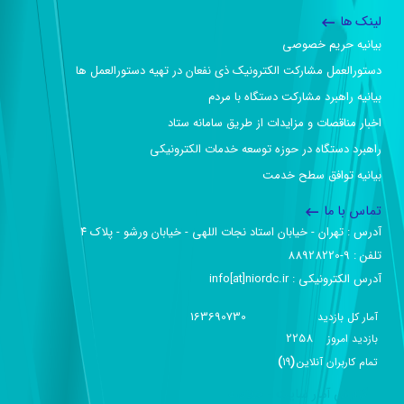
لینک ها
بیانیه حریم خصوصی
دستورالعمل مشارکت الکترونیک ذی نفعان در تهیه دستورالعمل ها
بیانیه راهبرد مشارکت دستگاه با مردم
اخبار مناقصات و مزایدات از طریق سامانه ستاد
راهبرد دستگاه در حوزه توسعه خدمات الکترونیکی
بیانیه توافق سطح خدمت
تماس با ما
آدرس :‌ تهران - خیابان استاد نجات اللهی - خیابان ورشو - پلاک ۴
تلفن :‌ 9-88928220
آدرس الکترونیکی :‌ info[at]niordc.ir
163690730
آمار کل بازدید
2258
بازديد امروز
تمام کاربران آنلاين
(
19
)
گزارش آمار سایت - خلاصه