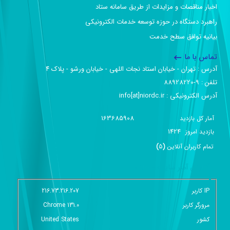
اخبار مناقصات و مزایدات از طریق سامانه ستاد
راهبرد دستگاه در حوزه توسعه خدمات الکترونیکی
بیانیه توافق سطح خدمت
تماس با ما
آدرس :‌ تهران - خیابان استاد نجات اللهی - خیابان ورشو - پلاک ۴
تلفن :‌ 9-88928220
آدرس الکترونیکی :‌ info[at]niordc.ir
163685908
آمار کل بازدید
1424
بازديد امروز
تمام کاربران آنلاين
(
5
)
گزارش آمار سایت - خلاصه
IP کاربر
216.73.216.207
مرورگر کاربر
Chrome 131.0
کشور
United States