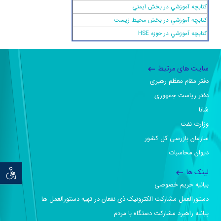
كتابچه‌ آموزشي در بخش ايمني
كتابچه آموزشي در بخش محيط زيست
كتابچه آموزشي در حوزه HSE
سایت های مرتبط
دفتر مقام معظم رهبری
دفتر ریاست جمهوری
شانا
وزارت نفت
سازمان بازرسی کل کشور
دیوان محاسبات
لینک ها
توان خو
بیانیه حریم خصوصی
دستورالعمل مشارکت الکترونیک ذی نفعان در تهیه دستورالعمل ها
بیانیه راهبرد مشارکت دستگاه با مردم