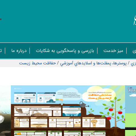
ی
میز خدمت
بازرسی و پاسخگویی به شکایات
درباره ما
ت
زي
/
پوسترها، پمفلت‌ها و اسلايدهاي آموزشي
/
حفاظت محيط زيست