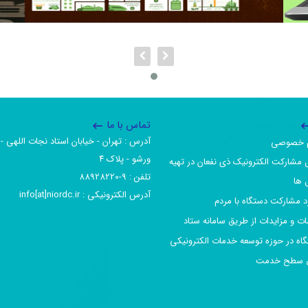
تماس با ما
آدرس :‌ تهران - خیابان استاد نجات اللهی - 
یم خصوصی
ورشو - پلاک ۴
 مشارکت الکترونیک ذی نفعان در تهیه
تلفن :‌ 9-88928220
 ها
آدرس الکترونیکی :‌ info[at]niordc.ir
رد مشارکت دستگاه با مردم
ات و مزایدات از طریق سامانه ستاد
گاه در حوزه توسعه خدمات الکترونیکی
افق سطح خدمت