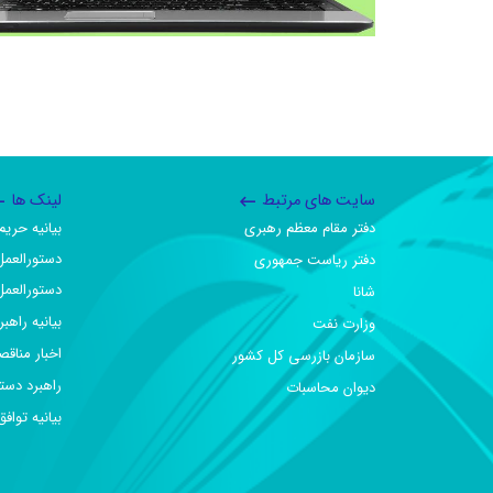
سایت های مرتبط
لینک ها
دفتر مقام معظم رهبری
بیانیه حر
دستورالعمل
دفتر ریاست جمهوری
دستورالعمل
شانا
بیانیه راهب
وزارت نفت
اخبار مناقص
سازمان بازرسی کل کشور
راهبرد دست
دیوان محاسبات
بیانیه تو