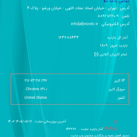
تماس با ما
آدرس :‌ تهران - خیابان استاد نجات اللهی - خیابان ورشو - پلاک ۴
تلفن :‌ 9-88928220
آدرس الکترونیکی :‌ info[at]niordc.ir
163688434
آمار کل بازدید
1809
بازديد امروز
تمام کاربران آنلاين
(
1
)
گزارش آمار سایت - خلاصه
IP کاربر
216.73.216.246
مرورگر کاربر
Chrome 131.0
کشور
United States
آخرین بروزرسانی سایت : 1405/05/16 14:02
آمار بازدید سایت :
143272
دستور العمل نحوه ی بارگذاری محتوی وب سایت