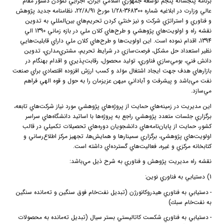
برنامه پنجساله پنجم توسعه جمهوري اسلامي ايران، اجرايي نمودن دستور مقام
عالي وزارت در ابلاغيه شماره 368300-1/28 مورخ 22/8/91، نظامنامه جديد پژوهش
و فناوري و استراتژي شركت و نيز خنثي كردن تحريم‌هاي بين‌المللي به تدوين
نقشه راه و اولويت‌هاي پژوهشي و طرح‌هاي كلان ملي در بازه زماني 1390 الي
1394، اقدام نموده است. اين اولويت‌ها و طرح‌هاي كلان ملي داراي قابليت‌هايي
نظير استعداد حل مشكل، فرصت‌سازي در شرايط تحريم، مشتري‌مداري، تدوين
دانش فني، بومي‌سازي فناوري، توليد محصول، رقابت‌پذيري و اقدام بهنگام در
بازارهاي هدف جهت ايجاد اشتغال موَلد و كسب ارزش افزوده اقتصادي براي صنعت
نفت مي‌باشد و پيشرفت و آباداني ميهن عزيزمان را به حول و قوه الهي فراهم
مي‌سازد.
اين مديريت در زمينه‌هاي حمايت از پروژه‌هاي پژوهشي مورد نياز شركت‌هاي تابعه،
برگزاري جلسات متعدد پژوهشي راجع به پروژه‌ها با اساتيد دانشگاه‌هاي سراسر
كشور، حمايت از پايان‌نامه‌هاي دانشجويان دوره‌هاي تحصيلات تكميلي در قالب
اولويت‌هاي پژوهشي، برگزاري سمينارها و همايش‌ها، تجهيز مركز اطلاع‌رساني و
كتابخانه مركزي و غيره، فعاليت‌هاي گسترده‌اي داشته است.
نقشه راه مديريت پژوهش و فناوري به شرح ذيل مي‌باشد:
1) دستيابي به فناوري نوين:
-
دستيابي به فناوري هيدروكانورژن (تبديل نفت‌خام فوق سنگين و ته‌مانده سنگين
به نفت‌خام سبك)
-
دستيابي به فناوري شكست كاتاليستي بستر سيال (تبديل ته‌مانده به محصولات