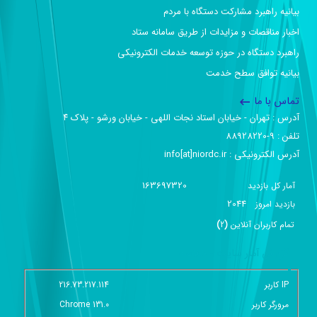
بیانیه راهبرد مشارکت دستگاه با مردم
اخبار مناقصات و مزایدات از طریق سامانه ستاد
راهبرد دستگاه در حوزه توسعه خدمات الکترونیکی
بیانیه توافق سطح خدمت
تماس با ما
آدرس :‌ تهران - خیابان استاد نجات اللهی - خیابان ورشو - پلاک ۴
تلفن :‌ 9-88928220
آدرس الکترونیکی :‌ info[at]niordc.ir
163697320
آمار کل بازدید
2044
بازديد امروز
تمام کاربران آنلاين
(
2
)
گزارش آمار سایت - خلاصه
IP کاربر
216.73.217.114
مرورگر کاربر
Chrome 131.0