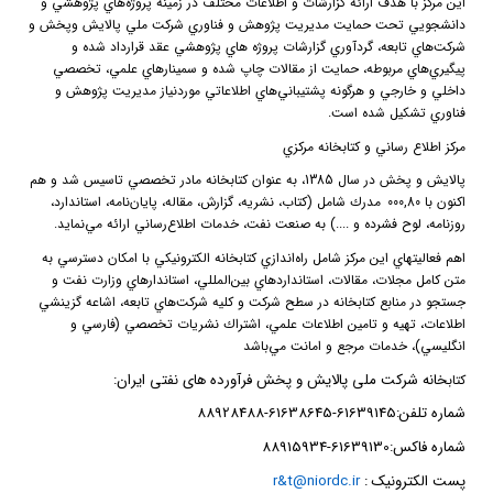
اين مركز با هدف ارائه گزارشات و اطلاعات مختلف در زمينه پروژه‌هاي پژوهشي و
دانشجويي تحت حمايت مديريت پژوهش و فناوري شركت ملي پالايش وپخش و
شركت‌هاي تابعه، گردآوري گزارشات پروژه هاي پژوهشي عقد قرارداد شده و
پيگيري‌هاي مربوطه، حمايت از مقالات چاپ شده و سمينارهاي علمي، تخصصي
داخلي و خارجي و هرگونه پشتيباني‌هاي اطلاعاتي موردنياز مديريت پژوهش و
فناوري تشكيل شده است.
مركز اطلاع رساني و كتابخانه مركزي
پالايش و پخش در سال 1385، به عنوان كتابخانه مادر تخصصي تاسيس شد و هم
اكنون با 000
80
,
مدرك شامل (كتاب، نشريه، گزارش، مقاله، پايان‌نامه، استاندارد،
روزنامه، لوح فشرده و ....) به صنعت نفت، خدمات اطلاع‌رساني ارائه مي‌نمايد.
اهم فعاليتهاي اين مركز شامل راه‌اندازي كتابخانه ‌الكترونيكي با امكان دسترسي به
متن كامل مجلات، مقالات، استانداردهاي بين‌المللي، استاندارهاي وزارت نفت و
جستجو در منابع كتابخانه در سطح شركت و كليه شركت‌هاي تابعه، اشاعه گزينشي
اطلاعات، تهيه و تامين اطلاعات علمي، اشتراك نشريات تخصصي (فارسي و
انگليسي)، خدمات مرجع و امانت مي‌باشد
خانه شرکت ملی پالایش و پخش فرآورده های نفتی ایران
:
کتاب
شماره تلفن:61639145-61638645-88928488
شماره فاکس:61639130-88915934
پست الکترونیک
:
r&t@niordc.ir