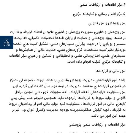
4.
مركز اطلاعات و ارتباطات علمي
5.
مركز اطلاع رساني و كتابخانه مركزي
امور
پژوهش
و
امور فناوري
امور پژوهش و فناوري مديريت پژوهش و فناوري علاوه بر انعقاد قرارداد و نظارت
بر صدها پروژه پژوهشي و حمايت از پايان نامه‌ها تحصيلات تكميلي، فعاليت‌هاي
توان خو
مستمر و پويايي را در جهت برگزاري سمينارهاي علمي، تشكيل كميته هاي تخصصي
موردنياز نظير كميته مشخصات فرآورده‌هاي نفتي، حمايت مالي از همايش‌ها و
سمينارهاي علمي، اطلاع‌رساني علمي و تحقيقاتي و تشكيل و راهبري مركز اطلاعات
و كتابخانه مركزي شركت انجام داده است.
امور مالي و قراردادها
واحد امور قراردادهاي مديريت پژوهش وفناوري با هدف ايجاد مجموعه اي متمركز
در خصوص قراردادهاي منعقده مديريت در نيمه دوم سال 86 تشكيل گرديد.اين
امورمسئوليت
فرايندهاي انعقاد قرارداد ، اخذ مجوزات لازم ، طي نمودن مراحل
قانوني و موارد مربوط به قراردادها رابرعهده دارد. همچنين عليرغم عدم پيش بيني
كارهاي
مالي در امور قراردادها ، مسئوليت كليه موارد مالي اعم از پرداختهاي مربوط
به قرارداد ، تهيه گزارش عملكردمديريت ،بودجه مديريت وكنترل اموال و.... نيز بر
عهده اين امور مي باشد.
مركز اطلاعات و ارتباطات علمي پژوهشي