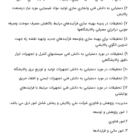
6) دستيابي به دانش فني وتجاري سازي توليد مواد شيميايي مورد نياز درصنعت
پالايش
7) تحقيقات در زمينه بهينه سازي فرآيندهاي مرتبط باكاهش مصرف سوخت وصرفه
جويي درانرژي مصرفي پالايشگاهها
8) تحقيقات براي بهينه سازي وتوسعه فرآيندهاي جديد وتهيه نقشه راه جهت
تدوين الگوي پالايشي
9) تحقيقات در مورد دستيابي به دانش فني سيستمهاي كنترل و تجهيزات ابزار
دقيق پالايشگاهي
10) تحقيقات در مورد دستيابي به دانش تجهيزات توليد و توزيع برق پالايشگاه
11) تحقيقات در مورد دستيابي به دانش فني تجهيزات ايمني و اطفاء حريق
12) تحقيقات در مورد دستيابي به دانش فني تجهيزات مرتبط با فرايندهاي
يوتيليتي
مديريت پژوهش و فناوري شركت ملي پالايش و پخش شامل امور ذيل مي باشد:
1.
امور پژوهش و توسعه
2.
امور فناوري
3.
امور مالي و قراردادها