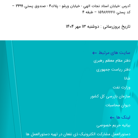
آدرس
:
خيابان استاد نجات الهي - خيابان ورشو - پلاك4 - صندوق پستي 3499
–
كد پستي 1598666611
–
طبقه 4
تاریخ بروزرسانی : دوشنبه 13 مهر 1404
سایت های مرتبط
دفتر مقام معظم رهبری
دفتر ریاست جمهوری
شانا
وزارت نفت
سازمان بازرسی کل کشور
دیوان محاسبات
لینک ها
بیانیه حریم خصوصی
دستورالعمل مشارکت الکترونیک ذی نفعان در تهیه دستورالعمل ها