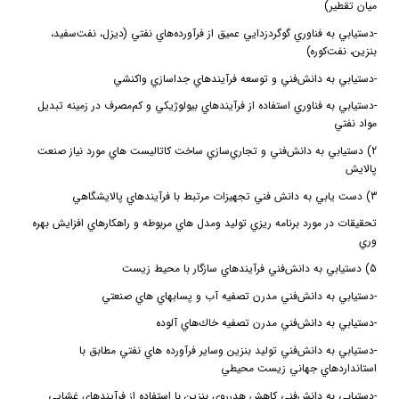
ميان تقطير)
-
دستيابي به فناوري گوگردزدايي عميق از فرآورده‌هاي نفتي (ديزل، نفت‌سفيد،
بنزين، نفت‌كوره)
-
دستيابي به دانش‌فني و توسعه فرآيندهاي جداسازي واكنشي
-
دستيابي به فناوري استفاده از فرآيندهاي بيولوژيكي و كم‌مصرف در زمينه تبديل
مواد نفتي
2) دستيابي به دانش‌فني و تجاري‌سازي ساخت كاتاليست هاي مورد نياز صنعت
پالايش
3) دست يابي به دانش فني تجهيزات مرتبط با فرآيندهاي پالايشگاهي
تحقيقات در مورد برنامه ريزي توليد ومدل هاي مربوطه و راهكارهاي افزايش بهره
وري
5) دستيابي به دانش‌‌فني فرآيندهاي سازگار با محيط زيست
-
دستيابي به دانش‌فني مدرن تصفيه آب‌ و پسابهاي هاي صنعتي
-
دستيابي به دانش‌فني مدرن تصفيه خاك‌هاي آلوده
-
دستيابي به دانش‌فني توليد بنزين وساير فرآورده هاي نفتي مطابق با
استانداردهاي جهاني زيست محيطي
-
دستيابي به دانش‌فني كاهش هدرروي بنزين با استفاده از فرآيندهاي غشايي