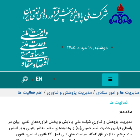
دوشنبه, 19 مرداد 1405
EN
مدیریت ها و امور ستادی
/
مدیریت پژوهش و فناوری
/
اهم فعالیت ها
فعالیت ها
مقدمه:
مديريت پژوهش و فناوري شركت ملي پالايش و پخش فرآورده‌هاي نفتي ايران در
راستاي فرامين حضرت امام خميني(ره) و رهنمودهاي مقام معظم رهبري و بر اساس
سند چشم انداز در افق 1404، سياست هاي كلي اصل 44 قانون اساسي، قانون