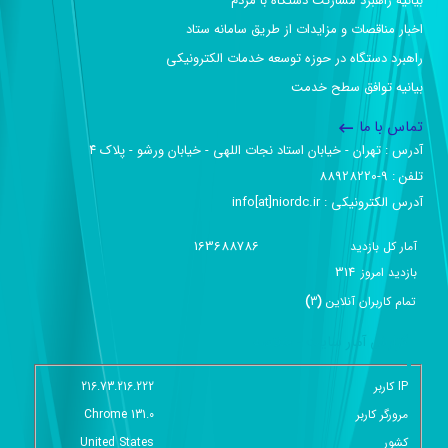
بیانیه راهبرد مشارکت دستگاه با مردم
اخبار مناقصات و مزایدات از طریق سامانه ستاد
راهبرد دستگاه در حوزه توسعه خدمات الکترونیکی
بیانیه توافق سطح خدمت
تماس با ما
آدرس :‌ تهران - خیابان استاد نجات اللهی - خیابان ورشو - پلاک ۴
تلفن :‌ 9-88928220
آدرس الکترونیکی :‌ info[at]niordc.ir
163688786
آمار کل بازدید
314
بازديد امروز
تمام کاربران آنلاين
(
3
)
گزارش آمار سایت - خلاصه
IP کاربر
216.73.216.222
مرورگر کاربر
Chrome 131.0
کشور
United States