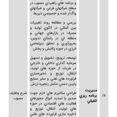
و برنامه هاي راهبردي مصوب در
سطح شركتهاي فرعي و شركتهاي
واگذار شده و خصوصي ذيربط
بررسي و مطالعه روند تغييرات
بين المللي در الگوي توليد و
مصرف در بازارهاي جهاني و
منطقه اي در راستاي تدوين،
به‌روزآوري و تحقق ديپلماسي
انرژي در حوزه پالايش و پخش
توسعه، ترويج، تشويق و تسهيل
سرمايه گذاري داخلي و خارجي
در هريك از حوزه هاي توليد،
انتقال، توزيع و ذخيره‌سازي
فراورده هاي نفتي و ساير صنايع
پايين دستي مكمل زنجيره ارزش
مديريت
طراحي مكانيزم هاي لازم جهت
شرح وظايف
17
برنامه ريزي
صدور يا تمديد انواع مجوزهاي
مصوب
تلفيقي
فعاليت هاي اقتصادي در حوزه
هاي توليد، انتقال، توزيع و
ذخيره سازي فراورده هاي نفتي