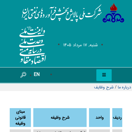
شنبه, 17 مرداد 1405
EN
درباره ما
/
شرح وظایف
مبنای
ردیف
واحد
شرح وظیفه
قانونی
وظیفه