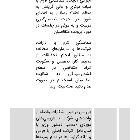
اجرائي آنايجاد هماهنگي لازم با
هيات مركزي و عالي گزينش به
منظور اطلاع رساني به اعضاي
شورا در جهت تصميم‌گيري
درست و به موقع در جلسات در
مورد پرونده متقاضيان
هماهنگي لازم با ادارات،
شركت‌ها و سازمان‌هاي مختلف
به منظور انجام تحقيقات از
محيط كار، تحصيل و سكونت
افراد متقاضي در سطح
كشوررسيدگي به شكايت
متقاضيان استخدام در صورت
عدم تائيد صلاحيت اوليه
بازرسي بر مبني شكايات واصله از
واحدهاي شركت يا بازرسي‌هاي
موردي حسب دستور وزير يا
مديرعامل شركت اصلي يا فرعي
و ارائه گزارش‌ها در تمام زمينه‌ها