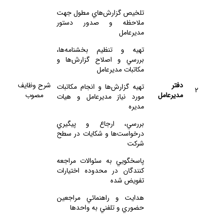
تلخيص گزارش‌هاي مطول جهت
ملاحظه و صدور دستور
مديرعامل
تهيه و تنظيم بخشنامه‌ها،
بررسي و اصلاح گزارش‌ها و
مكاتبات مديرعامل
دفتر
شرح وظايف
تهيه گزارش‌ها و انجام مكاتبات
2
مديرعامل
مصوب
مورد نياز مديرعامل و هيات
مديره
بررسي، ارجاع و پيگيري
درخواست‌ها و شكايات در سطح
شركت
پاسخگويي به سئوالات مراجعه
كنندگان در محدوده اختيارات
تفويض شده
هدايت و راهنمائي مراجعين
حضوري و تلفني به واحدها