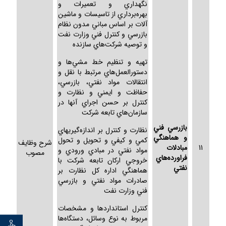
نگهداري و تعميرات و
بهره‌برداري از تاسيسات و ماشين
آلات بر اساس مباني مدون نظام
بازرسي و كنترل فني وزارت نفت
و توصيه شركت‌هاي سازنده
تهيه و تنظيم خط مشي‌ها و
دستورالعمل‌هاي مرتبط با نقل و
انتقالات مواد نفتي، بازرسي،
حفاظت و ايمني و نظارت و
كنترل بر حسن اجراي آنها در
سازمان‌هاي تابعه شركت
بازرسي فني
نظارت و كنترل بر اندازه‌گيريهاي
و هماهنگي
كمي و كيفي و تحويل و تحول
شرح وظايف
11
مبادلات
مواد نفتي در مبادي ورودي و
مصوب
فراورده‌هاي
خروجي اركان تابعه شركت با
نفتي
هماهنگي اداره كل نظارت بر
صادرات مواد نفتي و بازرسي
فني وزارت نفت
كنترل استانداردها و مشخصات
مربوط به نوع وسائل، دستگاه‌ها
توان خو