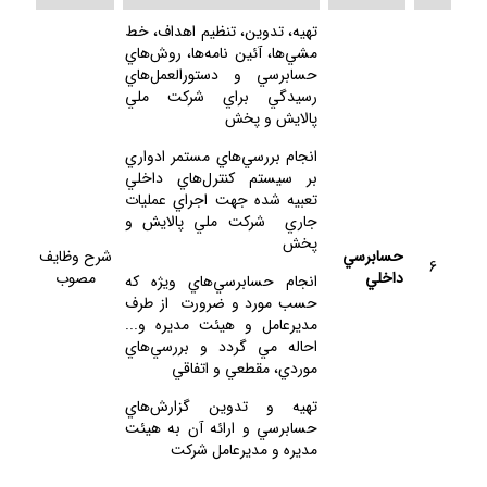
تهيه، تدوين، تنظيم اهداف، خط
مشي‌ها، آئين نامه‌ها، روش‌هاي
حسابرسي و دستورالعمل‌هاي
رسيدگي براي شركت ملي
پالايش و پخش
انجام بررسي‌هاي مستمر ادواري
بر سيستم كنترل‌هاي داخلي
تعبيه شده جهت اجراي عمليات
جاري شركت ملي پالايش و
پخش
حسابرسي
شرح وظايف
6
داخلي
مصوب
انجام حسابرسي‌هاي ويژه كه
حسب مورد و ضرورت از طرف
مديرعامل و هيئت مديره و...
احاله مي گردد و بررسي‌هاي
موردي، مقطعي و اتفاقي
تهيه و تدوين گزارش‌هاي
حسابرسي و ارائه آن به هيئت
مديره و مديرعامل شركت