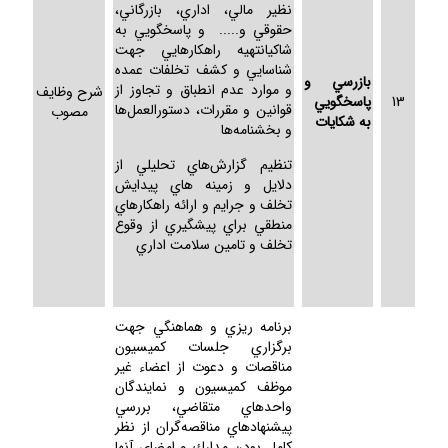
نظير مالي، اداري، بازرگاني،
حقوقي و..... و پاسخگويي به
شاكيانتهيه راهكارهايي جهت
شناسايي و كشف تخلفات عمده
بازرسي و
و موارد عدم انطباق و تجاوز از
شرح وظايف
13
پاسخگويي
قوانين و مقررات، دستورالعمل‌ها
مصوب
به شكايات
و بخشنامه‌ها
تنظيم گزارش‌هاي تحليلي از
دلايل و زمينه هاي پيدايش
تخلف و جرايم و ارائه راهكارهاي
منطقي براي پيشگيري از وقوع
تخلف و تامين سلامت اداري
برنامه ريزي و هماهنگي جهت
برگزاري جلسات كميسيون
مناقصات و دعوت از اعضاء غير
موظف كميسيون و نمايندگان
واحدهاي متقاضي، بررسي
پيشنهادهاي مناقصه‌گران از نظر
كامل بودن مدارك و امضاي آنها