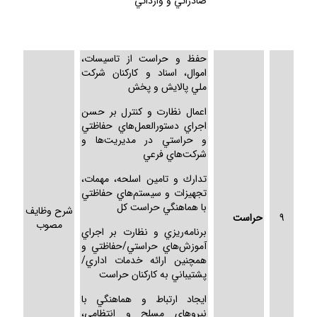
صادراتي و وارداتي
حفظ و حراست از تاسيسات،
اموال، اسناد و كاركنان شركت
ملي پالايش و پخش
اعمال نظارت و كنترل بر حسن
اجراي دستورالعمل‌هاي حفاظتي
و حراستي در مديريت‌ها و
شركت‌هاي فرعي
تدارك و تامين اسلحه، مهمات،
تجهيزات و سيستم‌هاي حفاظتي
با هماهنگي حراست كل
شرح وظايف
9
حراست
مصوب
برنامه‌ريزي و نظارت بر اجراي
آموزش‌هاي حراستي/حفاظتي و
همچنين ارائه خدمات اداري/
پشتيباني به كاركنان حراست
ايجاد ارتباط و هماهنگي با
نيروهاي مسلح و انتظامي،