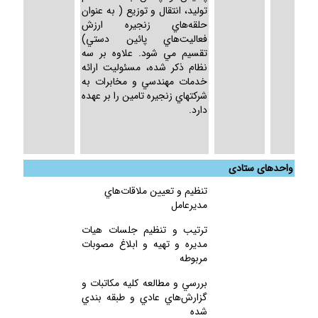
توليد، انتقال و توزيع ( به عنوان
حلقه‌هاي زنجيره ارزش
فعاليت‌هاي پائين دستي)
تقسيم مي شود. علاوه بر سه
نظام ذكر شده، مسئوليت ارائه
خدمات مهندسي و مخابرات به
شركتهاي زنجيره تامين را بر عهده
دارد.
واحدهای ستادی
تنظيم و تعيين ملاقات‌هاي
مديرعامل
ترتيب و تنظيم جلسات هيات
مديره و تهيه و ابلاغ مصوبات
مربوطه
بررسي و مطالعه كليه مكاتبات و
گزارش‌هاي عادي و طبقه بندي
شده