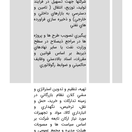
شركتها جهت تسهيل در فرآيند
توليد، توزيع، انتقال ( تامين و
دسترسي به بازارهاي داخلي و
خارجي) و ذخيره سازي فراورده
هاي نفتي
پيگيري تصويب طرح ها و پروژه
ها در مراجع ذيصلاح در سطح
وزارت نفت يا ساير نهادهاي
ذيربط بر اساس قوانين و
مقررات، اسناد بالادستي وظايف
حاكميتي و ضوابط رگولاتوري
تهيه، تنظيم و تدوين استراتژي و
مشي كلان نظام بازرگاني در
زمينه تداركات و خريد، حمل و
نقل، ترخيص، نگهداري و
انبارداري كالا، مواد و تجهيزات
مورد نياز اركان تابعه شركت بر
اساس سياست ها و مصوبات
هيئت مديره و مجمع عمومي و