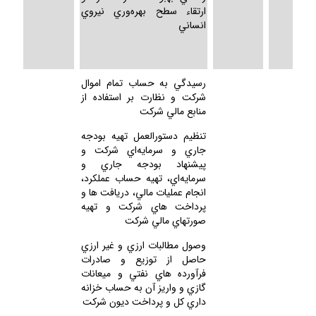
ارتقاء سطح بهره‌وري نيروي
انساني
رسيدگي به حساب تمام اموال
شركت و نظارت بر استفاده از
منابع مالي شركت
تنظيم دستورالعمل تهيه بودجه
جاري و سرمايه‌اي شركت و
پيشنهاد بودجه جاري و
سرمايه‌اي، تهيه حساب عملكرد،
انجام عمليات مالي، دريافت ها و
پرداخت هاي شركت و تهيه
صورتهاي مالي شركت
وصول مطالبات ارزي و غير ارزي
حاصل از توزيع و صادرات
فرآورده هاي نفتي و ميعانات
گازي و واريز آن به حساب خزانه
داري كل و پرداخت ديون شركت