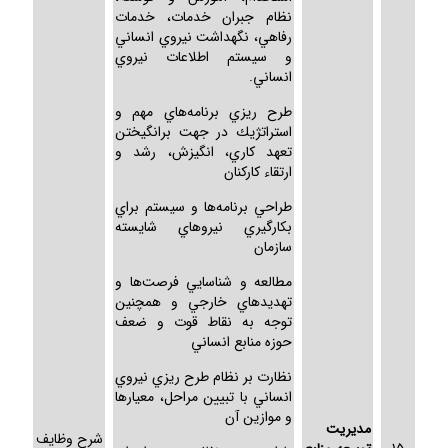
نظام جبران خدمات، خدمات
رفاهي، نگهداشت نيروي انساني
و سيستم اطلاعات نيروي
انساني.
طرح ريزي برنامه‌هاي مهم و
استراتژيك در جهت برانگيختن
تعهد كاري، انگيزش، رشد و
ارتقاء كاركنان
طراحي برنامه‌ها و سيستم براي
بكارگيري نيروهاي شايسته
سازمان
مطالعه و شناسايي فرصت‌ها و
تهديدهاي خارجي و همچنين
توجه به نقاط قوت و ضعف
حوزه منابع انساني
نظارت بر نظام طرح ريزي نيروي
انساني با تبيين مراحل، معيارها
و موازين آن
مديريت
شرح وظايف