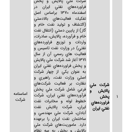
شركت ملي پالايش و پخش
فراورده‌هاي نفتي ايران در
اسفندماه 1370 براساس اصل
تفكيك فعاليت‌هاي بالادستي
(اكتشاف و توليد نفت خام و
گاز) از پايين دستي (انتقال نفت
خام و فرآورده، پالايش، صادرات،
واردات و توزيع فراورده‌هاي
نفتي) در وزارت نفت تاسيس و
فعاليت هاي رسمي آن از سال
1371 آغاز شد.شركت ملي پالايش
و پخش فراورده‌هاي نفتي ايران
به عنوان يكي از چهار شركت
اصلي وزارت نفت، راهبري و
نظارت بر فعاليت‌ شركت‌هاي
شركت ملي
فرعي شامل شركت ملي پخش
پالايش و
اساسنامه
فرآورده‌هاي نفتي ايران، شركت
1
پخش
شركت
خطوط لوله و مخابرات نفت
فراورده‌هاي
ايران، شركت پالايش نفت
نفتي ايران
آبادان، شركت ملي مهندسي و
ساختمان نفت ايران را برعهده
دارد. ماموريت‌هاي شركت ملي
پالايش و پخش به سه نظام