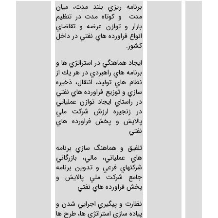
برنامه ريزي بلند مدت، ميان
مدت و كوتاه مدت در تنظيم
بازار و توازن عرضه و تقاضاي
انواع فراورده هاي نفتي در داخل
كشور.
ايجاد هماهنگي در استراتژي ها و
برنامه هاي راهبردي در هر يك از
نظام هاي توليد، انتقال، ذخيره
سازي و توزيع فراورده هاي نفتي
در راستاي ايجاد توازن عملياتي
در زنجيره ارزش شركت ملي
پالايش و پخش فراورده هاي
نفتي
تلفيق و هماهنگ سازي برنامه
هاي عملياتي، مالي، بازرگاني
شركتهاي فرعي و تدوين برنامه
جامع شركت ملي پالايش و
پخش فراورده هاي نفتي
نظارت و پيگيري اجرايي شدن و
پياده سازي استراتژي ها، طرح ها