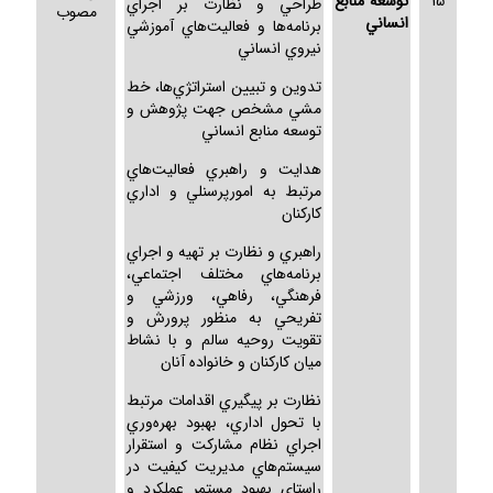
15
توسعه منابع
طراحي و نظارت بر اجراي
مصوب
انساني
برنامه‌ها و فعاليت‌هاي آموزشي
نيروي انساني
تدوين و تبيين استراتژي‌ها، خط
مشي مشخص جهت پژوهش و
توسعه منابع انساني
هدايت و راهبري فعاليت‌هاي
مرتبط به امورپرسنلي و اداري
كاركنان
راهبري و نظارت بر تهيه و اجراي
برنامه‌هاي مختلف اجتماعي،
فرهنگي، رفاهي، ورزشي و
تفريحي به منظور پرورش و
تقويت روحيه سالم و با نشاط
ميان كاركنان و خانواده آنان
نظارت بر پيگيري اقدامات مرتبط
با تحول اداري، بهبود بهره‌وري
اجراي نظام مشاركت و استقرار
سيستم‌هاي مديريت كيفيت در
راستاي بهبود مستمر عملكرد و