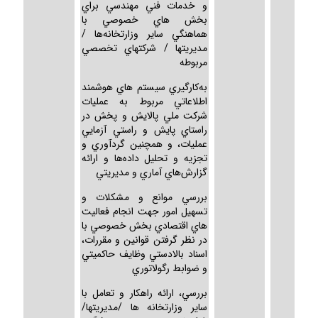
و خدمات فني مهندسي براي
بخش هاي خصوصي با
هماهنگي ساير وزارتخانه‌ها /
مديريتها / شركتهاي تخصصي
مربوطه
به‌كارگيري سيستم هاي هوشمند
اطلاعاتي مربوط به عمليات
شركت ملي پالايش و پخش در
راستاي پايش و راستي آزمايي
عمليات، و همچنين گردآوري و
تجزيه و تحليل داده‌ها و ارائه
گزارش‌هاي آماري و مديريتي
بررسي موانع و مشكلات و
تسهيل امور جهت انجام فعاليت
هاي اقتصادي بخش خصوصي با
در نظر گرفتن قوانين و مقررات،
اسناد بالادستي وظايف حاكميتي
و ضوابط رگولاتوري
بررسي، ارائه راهكار و تعامل با
ساير وزارتخانه ها /مديريتها/