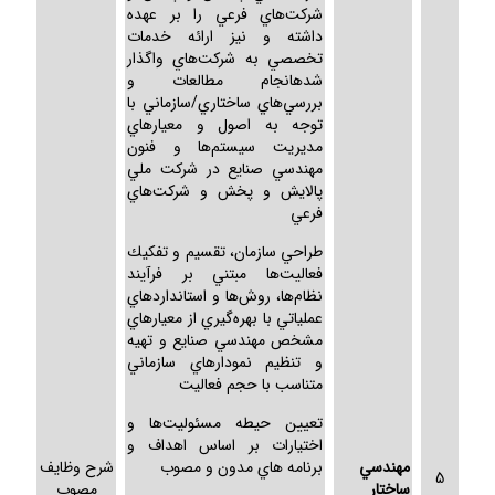
شركت‌هاي فرعي را بر عهده
داشته و نيز ارائه خدمات
تخصصي به شركت‌هاي واگذار
شدهانجام مطالعات و
بررسي‌هاي ساختاري/سازماني با
توجه به اصول و معيارهاي
مديريت سيستم‌ها و فنون
مهندسي صنايع در شركت ملي
پالايش و پخش و شركت‌هاي
فرعي
طراحي سازمان، تقسيم و تفكيك
فعاليت‌ها مبتني بر فرآيند
نظام‌ها، روش‌ها و استانداردهاي
عملياتي با بهره‌گيري از معيارهاي
مشخص مهندسي صنايع و تهيه
و تنظيم نمودارهاي سازماني
متناسب با حجم فعاليت
تعيين حيطه مسئوليت‌ها و
اختيارات بر اساس اهداف و
مهندسي
برنامه هاي مدون و مصوب
شرح وظايف
5
ساختار
مصوب