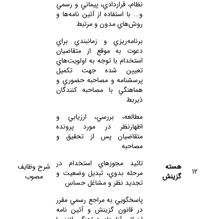
نظام، قراردادي، پيماني و رسمي
و... با استفاده از آئين نامه‌ها و
روش‌هاي مدون و مرتبط
برنامه‌ريزي و زمانبندي براي
دعوت به موقع از متقاضيان
استخدام با توجه به اولويت‌هاي
تعيين شده جهت تكميل
پرسشنامه و مصاحبه حضوري و
هماهنگي با مصاحبه كنندگان
ذيربط
مطالعه، بررسي، ارزيابي و
اظهارنظر در مورد پرونده
متقاضيان پس از تحقيق و
مصاحبه
تائيد مجوزهاي استخدام در
هسته
شرح وظايف
12
مرحله بدوي، تبديل وضعيت و
گزينش
مصوب
تجديد نظر و مشاغل حساس
پاسخگويي به مراجع رسمي مقرر
در قانون گزينش و آئين نامه