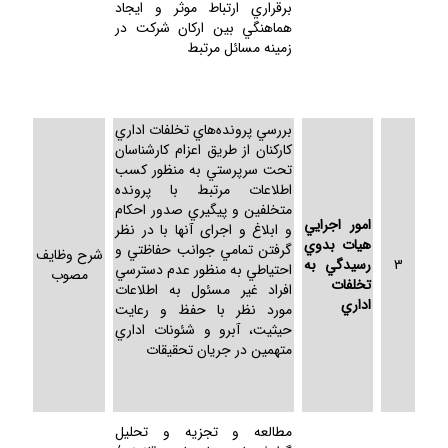
برقراري ارتباط موثر و ايجاد
هماهنگي بين اركان شركت در
زمينه مسائل مرتبط
بررسي پرونده‌هاي تخلفات اداري
كاركنان از طريق اعزام كارشناسان
تحت سرپرستي به منظور كسب
اطلاعات مرتبط با پرونده
متخلفين و پيگيري صدور احكام
امور اجرايي
و ابلاغ و اجرای آنها با در نظر
هيات بدوي
گرفتن تمامي جوانب حفاظتي و
شرح وظايف
3
رسيدگي به
احتياطي به منظور عدم دسترسي
مصوب
تخلفات
افراد غير مسئول به اطلاعات
اداري
مورد نظر با حفظ و رعايت
حيثيت، آبرو و شئونات اداري
متهمين در جريان تحقيقات
مطالعه و تجزيه و تحليل