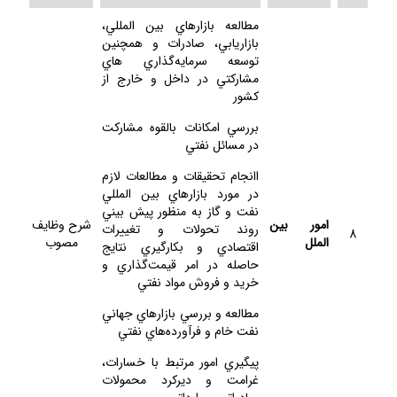
مطالعه بازارهاي بين المللي،
بازاريابي، صادرات و همچنين
توسعه سرمايه‌گذاري هاي
مشاركتي در داخل و خارج از
كشور
بررسي امكانات بالقوه مشاركت
در مسائل نفتي
اانجام تحقيقات و مطالعات لازم
در مورد بازارهاي بين المللي
نفت و گاز به منظور پيش بيني
امور بين
شرح وظايف
روند تحولات و تغييرات
8
الملل
مصوب
اقتصادي و بكارگيري نتايج
حاصله در امر قيمت‌گذاري و
خريد و فروش مواد نفتي
مطالعه و بررسي بازارهاي جهاني
نفت خام و فرآورده‌هاي نفتي
پيگيري امور مرتبط با خسارات،
غرامت و ديركرد محمولات