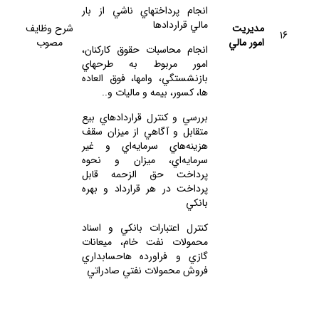
انجام پرداختهاي ناشي از بار
مالي قراردادها
مديريت
شرح وظايف
16
امور مالي
مصوب
انجام محاسبات حقوق كاركنان،
امور مربوط به طرحهاي
بازنشستگي، وامها، فوق العاده
ها، كسور، بيمه و ماليات و..
بررسي و كنترل قراردادهاي بيع
متقابل و آگاهي از ميزان سقف
هزينه‌هاي سرمايه‌اي و غير
سرمايه‌اي، ميزان و نحوه
پرداخت حق الزحمه قابل
پرداخت در هر قرارداد و بهره
بانكي
كنترل اعتبارات بانكي و اسناد
محمولات نفت خام، ميعانات
گازي و فراورده هاحسابداري
فروش محمولات نفتي صادراتي