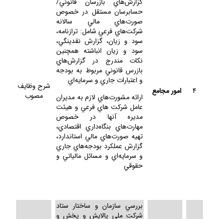
گزارش‌هاي بازرسان قانوني/
حسابرسان مستقل در خصوص
صورت‌هاي مالي سالانه
شركت‌هاي فرعي شامل: ترازنامه،
سود و زيان، گزارش نقدينگي،
سود و زيان انباشته همچنين
نكات مندرج در گزارش‌هاي
بازرس قانوني مربوط به بودجه
و اعتبارات جاري و سرمايه‌اي
شرح وظايف
4
امور مجامع
مصوب
ارائه مشورت‌هاي لازم به مديران
عامل شركت هاي فرعي و هيئت
مديره آنها در خصوص
مهارت‌هاي بنگاه‌داري اقتصادي،
تهيه صورت‌هاي مالي استاندارد،
گزارش عملكرد بودجه‌هاي جاري
و سرمايه‌اي و مسائل مالياتي و
حقوقي
بررسي سازمان و ساختار ستاد
شركت ملي پالايش و پخش و