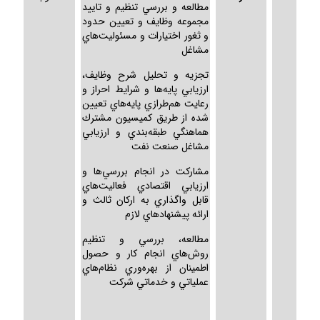
مطالعه و بررسي تنظيم و تاييد
مجموعه وظايف و تعيين حدود
و ثغور اختيارات و مسئوليت‌هاي
مشاغل
تجزيه و تحليل شرح وظايف،
ارزيابي پايه‌ها و شرايط احراز و
رعايت هم‌طرازي پايه‌هاي تعيين
شده از طريق كميسيون مشترك
هماهنگي طبقه‌بندي و ارزيابي
مشاغل صنعت نفت
مشاركت در انجام بررسي‌ها و
ارزيابي اقتصادي فعاليت‌هاي
قابل واگذاري به اركان ثالث و
ارائه پيشنهادهاي لازم
مطالعه، بررسي و تنظيم
روش‌هاي انجام كار و حصول
اطمينان از بهره‌وري نظام‌هاي
عملياتي و خدماتي شركت