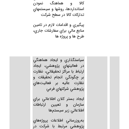
كالا و هماهنگ نمودن
استانداردها، روشها و سيستمهاي
تداركات كالا در سطح شركت
پيگيري و اقدامات لازم در تامين
منابع مالي براي سفارشات جاري،
طرح ها و پروژه ها
سياستگذاري و ايجاد هماهنگي
در فعاليتهاي پژوهشي، ايجاد
ارتباط با مراكز تحقيقاتي، نظارت
بر چگونگي انجام تحقيقات و
نظارت عاليه بر فعاليت‌هاي
پژوهشي شركتهاي فرعي
ايجاد بستر كلان اطلاعاتي براي
سازمان و تعيين ارتباطات
اطلاعاتي زير سيستم‌ها
به‌روزرساني اطلاعات پروژه‌هاي
پژوهشي مرتبط با شركت در