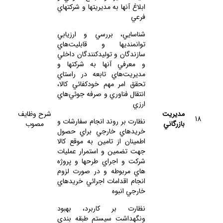
ابلاغ آنها به مديريتها و شركتهاي
فرعي
شناسايي، بررسي و ارزيابي
توانمنديها و قابليت‌هاي
سازندگان و توليدكنندگان داخلي
و معرفي آنها به شركتها و
مديريت‌هاي تابعه در راستاي
تحقق امر مهم خودكفائي كالا،
انتقال فناوري و صرفه جوئي‌هاي
ارزي
مديريت
شرح وظايف
18
نظارت بر روند انجام سفارشات و
بازرگاني
مصوب
خريدهاي خارجي براي حصول
اطمينان از تامين به موقع كالا
جهت تضمين و استمرار عمليات
شركت و اجراي طرحها و پروژه
هاي مربوطه و در صورت لزوم
انجام اقدامات اجرائي خريدهاي
خارجي انبوه
نظارت بر كاربرد، بهبود
ونگهداشت سيستم طبقه بندي