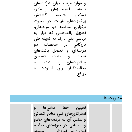
و موارد مرتبط براي شركت‌هاي
تابعه، اعلام زمان و مكان
تشكيل جلسه گشايش
پيشنهادهاي قيمت در صورت
برگزاري مناقصه دو مرحله‌اي،
تحويل پاكت‌هائي كه نياز به
بررسي فني دارند به كميته فني
بازرگاني در مناقصات دو
مرحله‌اي و تحويل پاكت‌هاي
قيمت و پاكت تضمين
پيشنهادهاي رد شده به
مناقصه‌گزار براي استرداد به
ذينفع
مدیریت ها
تعيين خط مشي‌ها و
استراتژي‌هاي كلي منابع انساني
و تبديل آن به برنامه‌هاي جامع
و عملياتي در حوزه‌هاي جذب،
استخدام، آموزش و توسعه،