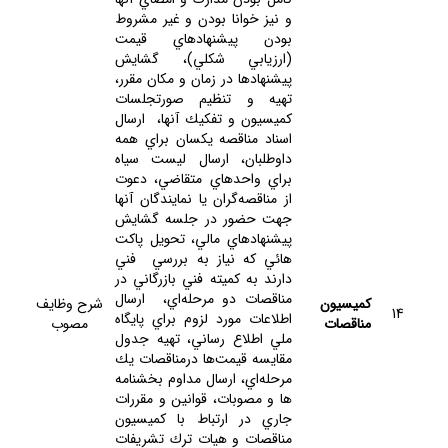
و نيز خوانا بودن و غير مشروط
بودن پيشنهادهاي قيمت
(ارزيابي شكلي)، گشايش
پيشنهادها در زمان و مكان مقرر،
تهيه و تنظيم صورتجلسات
كميسيون و تفكيك آنها، ارسال
اسناد مناقصه يكسان براي همه
داوطلبان، ارسال ليست سياه
براي واحدهاي متقاضي، دعوت
از مناقصه‌گران يا نمايندگان آنها
جهت حضور در جلسه گشايش
پيشنهادهاي مالي، تحويل پاكت
هائي كه نياز به بررسي فني
دارند به كميته فني بازرگاني در
مناقصات دو مرحله‌اي، ارسال
كميسيون
شرح وظايف
14
اطلاعات مورد لزوم براي پايگاه
مناقصات
مصوب
ملي اطلاع رساني، تهيه جدول
مقايسه قيمت‌ها درمناقصات يك
مرحله‌اي، ارسال مداوم بخشنامه
ها و مصوبات، قوانين و مقررات
جاري در ارتباط با كميسيون
مناقصات و هيات ترك تشريفات