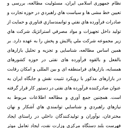
نظام جمهوری اسلامی ایران، مسئوليت مطالعه، بررسی و
تعيين خط مشی ها و سياست هاي راهبردي در حوزه تجارت و
صادرات فرآورده هاي نفتي و توانمندسازي فناوري و حمایت از
توليد داخل تجهيزات و مواد مصرفي استراتژيك شركت هاي
زير مجموعه شركت ملي پالايش و پخش را به عهده دارد. بر
همين اساس مطالعه، شناسایی و تجزیه و تحلیل بازارهای
بالفعل و بالقوه فرآورده های نفتی در حوزه کشورهای
همسایه، بازارهای فرامنطقه ای و بین المللی و امکان رقابت
در بازارهای مذکور با رویکرد تثبیت نقش و جایگاه ایران به
عنوان صادرکننده فرآورده های نفتی در دستور کار قرار گرفته
است. همچنین جمع آوري و مطالعه اطلاعات مربوط به
نيازهاي راهبردي و شناسايي توانمندي هاي آشكار و نهان
مخترعان، نوآوران و توليدكنندگان داخلي در راستای ایجاد
فهرست بلند دستگاه مرکزی وزارت نفت، ايجاد تعامل موثر