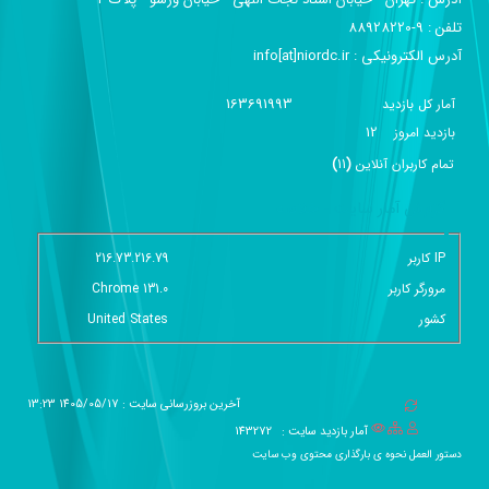
تلفن :‌ 9-88928220
آدرس الکترونیکی :‌ info[at]niordc.ir
163691993
آمار کل بازدید
12
بازديد امروز
تمام کاربران آنلاين
(
11
)
گزارش آمار سایت - خلاصه
IP کاربر
216.73.216.79
مرورگر کاربر
Chrome 131.0
کشور
United States
آخرین بروزرسانی سایت : 1405/05/17 13:23
آمار بازدید سایت :
143272
دستور العمل نحوه ی بارگذاری محتوی وب سایت