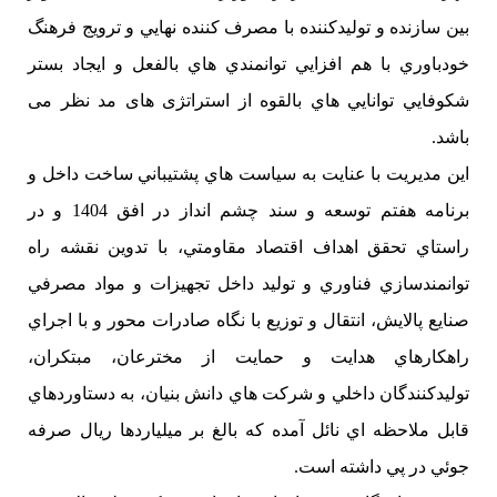
بين سازنده و توليدكننده با مصرف كننده نهايي و ترويج فرهنگ
خودباوري با هم افزايي توانمندي هاي بالفعل و ايجاد بستر
شكوفايي توانايي هاي بالقوه از استراتژی های مد نظر می
باشد.
اين مديريت با عنايت به سياست هاي پشتيباني ساخت داخل و
برنامه هفتم توسعه و سند چشم انداز در افق 1404 و در
راستاي تحقق اهداف اقتصاد مقاومتي، با تدوين نقشه راه
توانمندسازي فناوري و توليد داخل تجهيزات و مواد مصرفي
صنايع پالايش، انتقال و توزيع با نگاه صادرات محور و با اجراي
راهكارهاي هدايت و حمايت از مخترعان، مبتكران،
توليدكنندگان داخلي و شركت هاي دانش بنيان، به دستاوردهاي
قابل ملاحظه اي نائل آمده كه بالغ بر ميلياردها ريال صرفه
جوئي در پي داشته است.