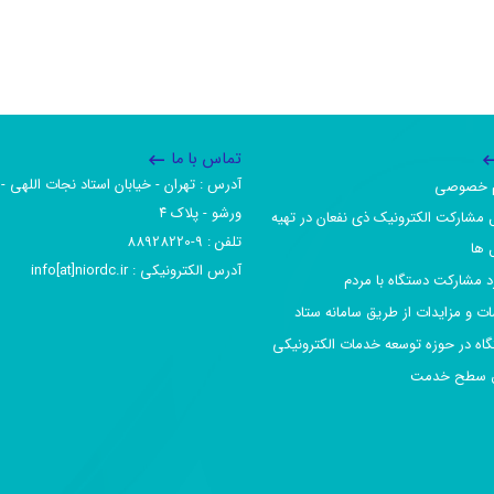
تماس با ما
آدرس :‌ تهران - خیابان استاد نجات اللهی - 
یم خصوصی
ورشو - پلاک ۴
 مشارکت الکترونیک ذی نفعان در تهیه
تلفن :‌ 9-88928220
 ها
آدرس الکترونیکی :‌ info[at]niordc.ir
رد مشارکت دستگاه با مردم
ات و مزایدات از طریق سامانه ستاد
گاه در حوزه توسعه خدمات الکترونیکی
افق سطح خدمت