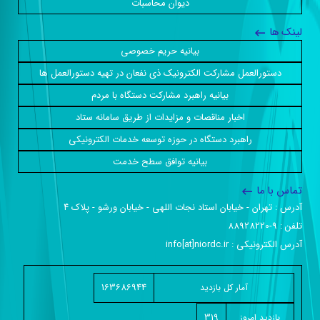
دیوان محاسبات
لینک ها
بیانیه حریم خصوصی
دستورالعمل مشارکت الکترونیک ذی نفعان در تهیه دستورالعمل ها
بیانیه راهبرد مشارکت دستگاه با مردم
اخبار مناقصات و مزایدات از طریق سامانه ستاد
راهبرد دستگاه در حوزه توسعه خدمات الکترونیکی
بیانیه توافق سطح خدمت
تماس با ما
آدرس :‌ تهران - خیابان استاد نجات اللهی - خیابان ورشو - پلاک ۴
تلفن :‌ 9-88928220
آدرس الکترونیکی :‌ info[at]niordc.ir
163686944
آمار کل بازدید
319
بازديد امروز