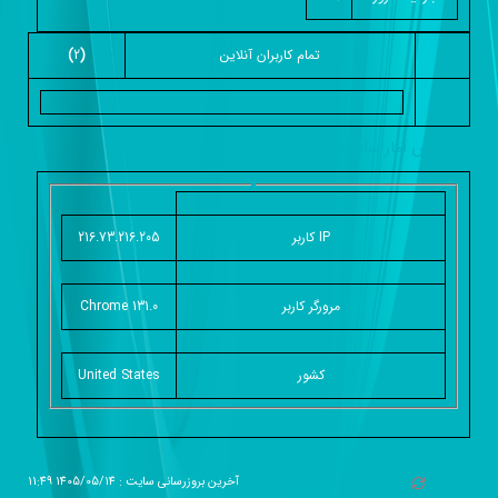
تمام کاربران آنلاين
(
2
)
گزارش آمار سایت - خلاصه
IP کاربر
216.73.216.205
مرورگر کاربر
Chrome 131.0
کشور
United States
آخرین بروزرسانی سایت : 1405/05/14 11:49